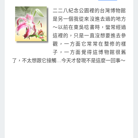
S
a
w
m
i
享
展
c
i
a
n
二二八紀念公園裡的台灣博物館
e
t
i
e
b
t
l
是另一個我從來沒進去過的地方
o
e
～以前在東吳唸書時，蠻常經過
o
r
k
這裡的，只是一直沒想要進去參
觀，一方面它常常在整修的樣
子，一方面覺得這博物館很舊
了，不太想跟它接觸…今天才發現不是這麼一回事～