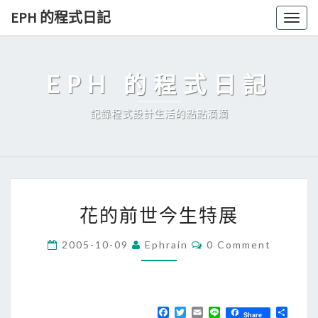
Skip
EPH 的程式日記
Togg
to
navig
content
EPH 的程式日記
記錄程式設計生活的點點滴滴
花
花的前世今生特展
的
前
C
2005-10-09
Ephrain
0 Comment
O
世
M
今
M
E
生
N
T
F
T
E
L
分
特
Share