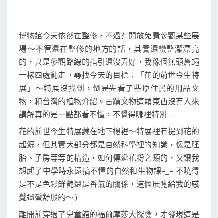
博物館今天依然在整修，不過有開放免費參觀某些展
場～不管還在整修的地方的話，其實還蠻整潔漂亮
的，只是參觀路線的指引還沒弄好，我像個無頭蒼蠅
一樣四處亂走，尋找今天的目標：「花的前世今生特
展」～特展沒找到，倒是先看了些原住民的用品文
物，和台灣的植物介紹。古蹟文物這類東西沒有人來
講解真的是一點都看不懂，不覺得哪裡特別…
花的前世今生特展藏在地下樓裡～特展裡有提到花的
起源，但其實大部分都是自然科學裡的知識，像是胚
胎、子房等等的構造，如何傳遞花粉之類的，又讓我
想起了中學時永遠搞不懂的自然和生物課=_= 不曉得
是不是色彩鮮艷還是香氣的關係，這個展覽給我的感
覺還蠻舒服的～:)
離開前穿過了兒童館的福爾摩莎大探險，才發現這是