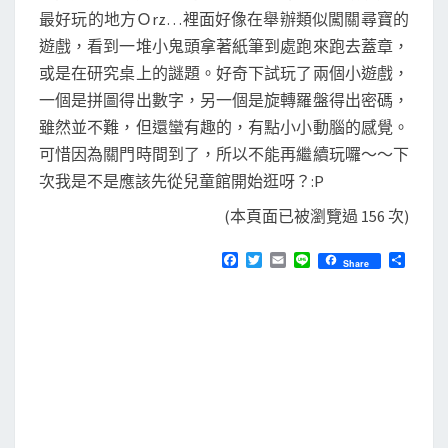
最好玩的地方Ｏrz…裡面好像在舉辦類似闖關尋寶的
遊戲，看到一堆小鬼頭拿著紙筆到處跑來跑去蓋章，
或是在研究桌上的謎題。好奇下試玩了兩個小遊戲，
一個是拼圖得出數字，另一個是旋轉羅盤得出密碼，
雖然並不難，但還蠻有趣的，有點小小動腦的感覺。
可惜因為關門時間到了，所以不能再繼續玩囉～～下
次我是不是應該先從兒童館開始逛呀？:P
(本頁面已被瀏覽過 156 次)
F
T
E
L
分
Share
a
w
m
i
享
c
i
a
n
e
t
i
e
b
t
l
o
e
o
r
k