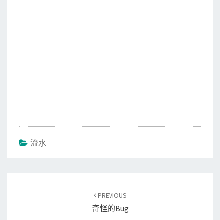
流水
Post
PREVIOUS
navigation
奇怪的Bug