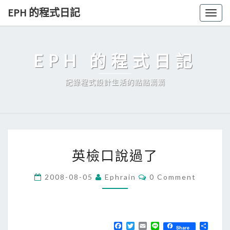
Skip
EPH 的程式日記
Togg
to
navig
content
EPH 的程式日記
記錄程式設計生活的點點滴滴
英
英檢口說過了
檢
口
C
2008-08-05
Ephrain
0 Comment
O
說
M
過
M
E
了
N
T
F
T
E
L
分
Share