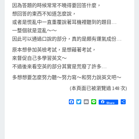
因為答題的時候常常不曉得要回答什麼，
想回答的東西不知道怎麼說，
或者是慌亂中一直重覆說著耳機裡聽到的題目…
一整個就是混亂～～
因此可以通過口說的部分，真的是頗有運氣成份…
原本想參加英檢考試，是想藉著考試，
來督促自己多學習英文～
不過後來看空英的部分其實是荒廢了許多…
多想想要怎麼努力聽～努力寫～和努力說英文吧～
(本頁面已被瀏覽過 148 次)
F
T
E
L
分
Share
a
w
m
i
享
c
i
a
n
e
t
i
e
b
t
l
o
e
o
r
k