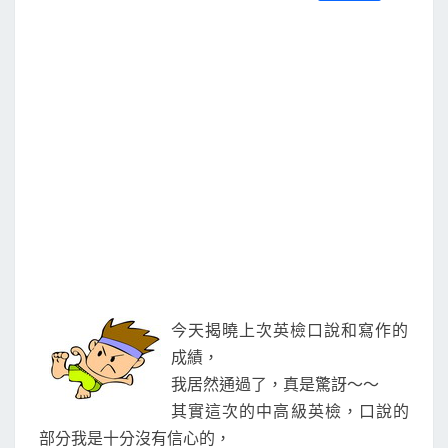
S
a
w
m
i
享
c
i
a
n
e
t
i
e
b
t
l
o
e
o
r
k
今天揭曉上次英檢口說和寫作的
成績，
我居然通過了，真是驚訝～～
其實這次的中高級英檢，口說的
部分我是十分沒有信心的，