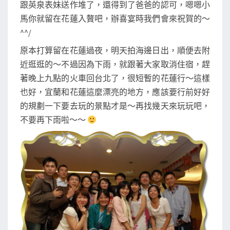
跟英泉表妹送作堆了，還得到了爸爸的認可，嗯嗯小
馬你就留在花蓮入贅吧，辦喜宴時我們會來祝賀的～
^^/
原本打算留在花蓮過夜，明天拍海邊日出，順便去附
近逛逛的～不過因為下雨，就跟著大家取消住宿，趕
著晚上九點的火車回台北了，很短暫的花蓮行～這樣
也好，宜蘭和花蓮這麼漂亮的地方，應該要行前好好
的規劃一下要去玩的景點才是～再找幾天來玩玩吧，
不要再下雨啦～～