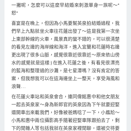
一撇呢，怎麼可以這麼早結婚來刺激單身一族呢～*
怒*
喜宴是在晚上，但因為小馬要幫英泉拍結婚過程，我
們早上九點就坐火車往花蓮出發了～這是我第一次坐
上東部幹線的火車，風景真的蠻不錯的，可以很清楚
的看見左邊的海岸線和海洋，進入宜蘭和花蓮時右邊
更出現了很多山脈，感覺很靠近很靠近～原來依山傍
水的感覺就是這樣:) 在進入花蓮之後，有看見很漂亮
的藍海和整理過的沙灘，是七星潭嗎？沒有肯定的答
案，但我想我可以在這海邊坐上一整天，享受海風和
浪聲…
在花蓮火車站和英泉會合，連同偉銘惠中和他女朋友
一起去英泉家～身為新郎官的英泉因為下午就要迎娶
還開車出來載我們，好像被爸媽唸了一下，小尷尬～
小馬和惠中兩位攝影高手隨著迎娶車隊跟拍去了，剩
下的閒雜人等包括我就在英泉家裡閒聊，還被交待要