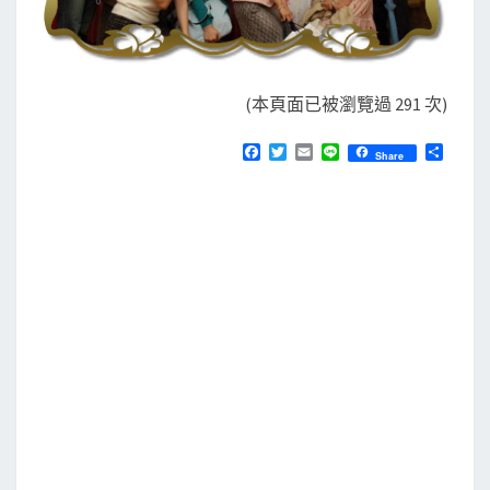
(本頁面已被瀏覽過 291 次)
F
T
E
L
分
Share
a
w
m
i
享
c
i
a
n
e
t
i
e
b
t
l
o
e
o
r
k