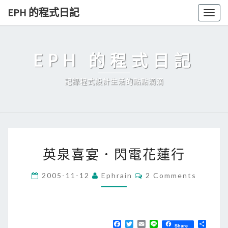
Skip
EPH 的程式日記
Togg
to
navig
content
EPH 的程式日記
記錄程式設計生活的點點滴滴
英
英泉喜宴．閃電花蓮行
泉
喜
C
2005-11-12
Ephrain
2 Comments
O
宴
M
．
M
E
閃
N
T
F
T
E
L
分
電
Share