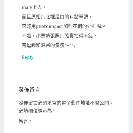
mark上去，
而且原相片底框是白的有點單調，
只好用photoimpact加些花俏的外框囉:P
不過，小馬這張照片確實拍得不錯，
有逗趣和溫馨的氣氛～^^/
Reply
發佈留言
發佈留言必須填寫的電子郵件地址不會公開。
必填欄位標示為
*
留言
*