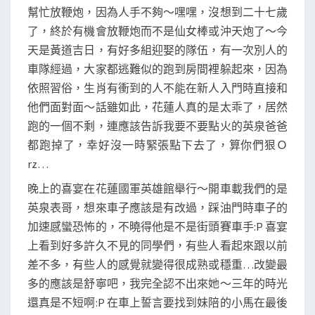
幫忙放鞭炮，因為人手不夠～嘿嘿，沒想到二十七歲
了，終於有機會放鞭炮而不是仙女棒或沖天炮了～今
天是黃道吉日，有好多組迎娶的隊伍，有一次別人的
車隊經過，大家都逃難似的跑到房間裡躲起來，因為
依照習俗，生肖有衝到的人不能在新人入門時直接和
他們面對面～話雖如此，花蓮人真的是太乖了，居然
跑的一個不剩，連應該告訴我要不要點火的英泉爸爸
都跑掉了，幸好沒一時緊張點下去了，算你們狠Ｏ
rz…
晚上的喜宴在花蓮國軍英雄館舉行～開車載我們的是
英泉表哥，想來車子應該是有改過，踩油門時車子的
加速感蠻恐怖的，不曉得他是不是街頭賽車手:P 喜宴
上看到好多許久不見的同學們，有些人看起來跟以前
差不多，有些人的感覺就變得很成熟或穩重…改變最
多的應該是舒寧吧，我完全認不出來她～三年的時光
還真是不短啊:P 在車上誓言要找到妹陪的小馬在最後