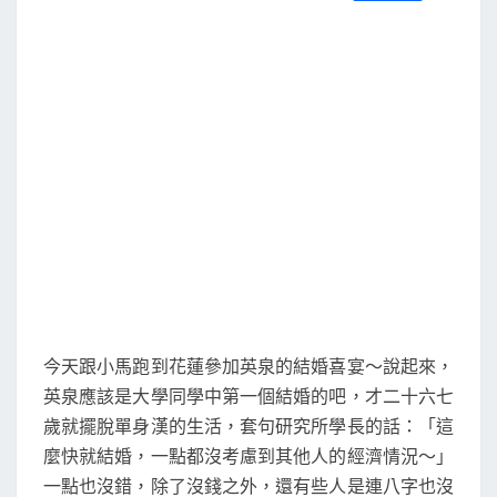
S
a
w
m
i
享
花
c
i
a
n
e
t
i
e
蓮
b
t
l
o
e
行
o
r
k
今天跟小馬跑到花蓮參加英泉的結婚喜宴～說起來，
英泉應該是大學同學中第一個結婚的吧，才二十六七
歲就擺脫單身漢的生活，套句研究所學長的話：「這
麼快就結婚，一點都沒考慮到其他人的經濟情況～」
一點也沒錯，除了沒錢之外，還有些人是連八字也沒