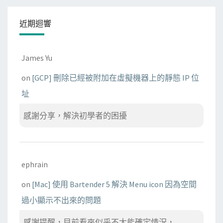
近期迴響
James Yu
on
[GCP] 刪除已經被附加在虛擬機器上的靜態 IP 位
址
感謝分享，解決初學者的困擾
ephrain
on
[Mac] 使用 Bartender 5 解決 Menu icon 因為空間
過小顯示不出來的問題
感謝提醒，目前看來似乎不太能確定情況， ...