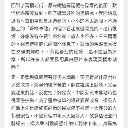
回到了菁桐老街，原來鐵道是隱藏在房屋的後面，難
怪經過時沒看到。吃了碗蠻好吃的黑糖冰，就開始亂
逛囉～菁桐車站是木造建築，小小的不太起眼，不過
牆上的「菁桐車站」四個字看起來蠻漂亮的。老街很
短，好像沒有在賣什麼名產，旅人也不多，三三兩兩
的。礦業博物館已經關門休息了，對面的舊礦業大樓
在夕陽的輝映下，有點蒼茫的感覺…是不是因為這
樣，所以許多人都喜歡用黑白照片來表現菁桐車站
呢？
走一走發現鐵路旁有好多人圍觀，不曉得是什麼戲在
這邊取景。演員們蠻辛苦的，躺在鐵路上臥軌，又要
爬起來對話，反覆拍了好幾次，中間有火車進站時也
得暫停拍攝。為了避免機車的噪音影響收音，還有人
在街上先行請騎車經過的民眾停下引擎。大部分的人
都很配合，不過有個中年人火氣好大，故意猛催油門
騎過去，還大聲叫囂說憑什麼叫我停下來… 真是搞