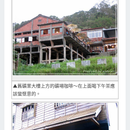
▲舊礦業大樓上方的礦場咖啡～在上面喝下午茶應
該蠻愜意的。