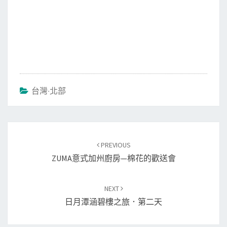
台灣‧北部
Post
PREVIOUS
navigation
ZUMA意式加州廚房—棉花的歡送會
NEXT
日月潭涵碧樓之旅．第二天