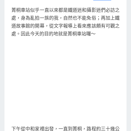
S
a
w
m
i
享
c
i
a
n
菁桐車站似乎一直以來都是鐵道迷和攝影迷們必訪之
e
t
i
e
b
t
l
處，身為亂拍一族的我，自然也不能免俗；再加上鐵
o
e
道故事館的開幕，從文字報導上看來應該頗有可觀之
o
r
k
處。因此今天的目的地就是菁桐車站囉～
下午從中和家裡出發，一直到菁桐，路程約三十幾公