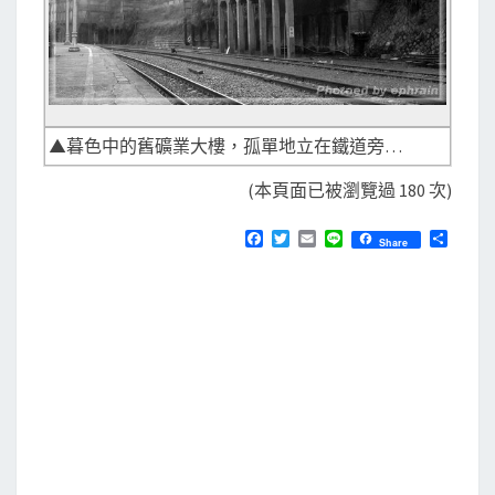
▲暮色中的舊礦業大樓，孤單地立在鐵道旁…
(本頁面已被瀏覽過 180 次)
F
T
E
L
分
Share
a
w
m
i
享
c
i
a
n
e
t
i
e
b
t
l
o
e
o
r
k