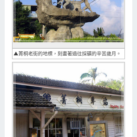
▲菁桐老街的地標，刻畫著過往採礦的辛苦歲月。