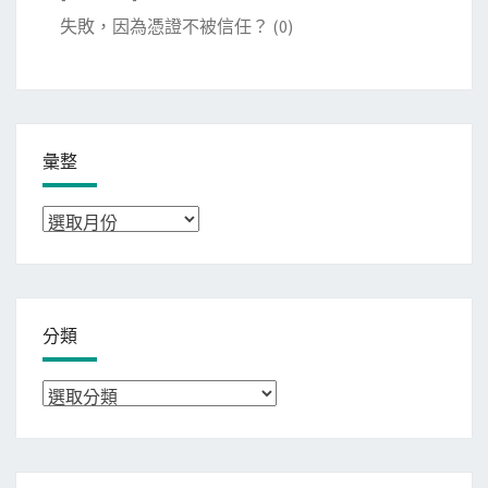
失敗，因為憑證不被信任？
(0)
彙整
彙
整
分類
分
類