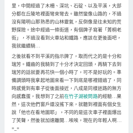
里，中間經過了木柵、深坑、石碇、以及平溪，大部
分都在丘陵地裡面彎來彎去。雖然蠻像山路的，不過
沒有陽明山那熟悉的山林靈氣，反倒像是往未知的荒
野探險。途中經過一條街道，有個牌子寫著「菁桐老
街」，不過沒看到火車站和鐵路，應該在更後面吧，
我就繼續騎…
之後就看不到平溪的指示牌了，取而代之的是十分和
瑞芳。鐵齒的我騎到了十分才決定回頭，再騎下去到
瑞芳的話就要再花快一個小時了，可不是好玩的。準
備調頭時我拿起地圖來看一下到底是哪裡錯過了，同
時感覺到有車子從後面接近，八成是同樣迷路的無方
向感蠢蛋，我想到了之前
在竹子湖被問路
的經驗…果
然，這次他們窗戶還沒搖下來，就聽到裡面有個女生
說「他也在看地圖耶」，不同的是這次車子裡面爆出
了笑聲，然後就加速離開…唉唉，現在的年輕人啊…
=_=