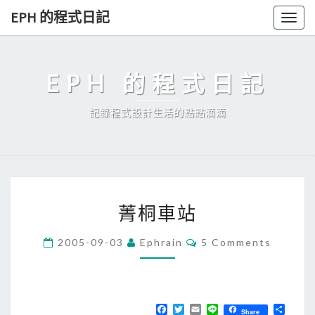
Skip
EPH 的程式日記
Togg
to
navig
content
EPH 的程式日記
記錄程式設計生活的點點滴滴
菁
菁桐車站
桐
車
C
2005-09-03
Ephrain
5 Comments
O
站
M
M
E
N
T
F
T
E
L
分
Share