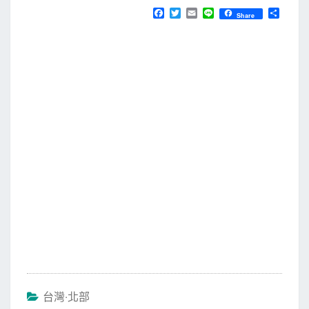
F
T
E
L
分
Share
a
w
m
i
享
c
i
a
n
e
t
i
e
b
t
l
o
e
o
r
k
台灣‧北部