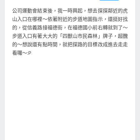
S
a
w
m
i
享
c
i
a
n
公司運動會結束後，我一時興起，想去探探鄰近的虎
e
t
i
e
b
t
l
山入口在哪裡～依著附近的步道地圖指示，還挺好找
o
e
的，從信義路接福德街，在福德國小前右轉就到了～
o
r
k
步道入口有著大大的「四獸山市民森林」牌子，超醜
的～想說還有點時間，就把探路的目標改成進去走走
看囉～:P