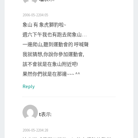
2006-05-2204:05
象山 有 象虎獅豹啦~
週六下午我也有跑去爬象山…
一邊爬山,聽到運動會的 呼喊聲
我就猜想,你說你參加運動會,
該不會就是在象山附近吧!
果然你們就是在那邊~~~ ^^
Reply
t
表示:
2006-05-2204:28