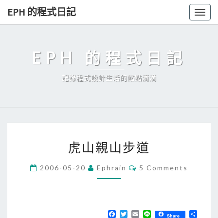
Skip
EPH 的程式日記
Togg
to
navig
content
EPH 的程式日記
記錄程式設計生活的點點滴滴
虎
虎山親山步道
山
親
C
2006-05-20
Ephrain
5 Comments
O
山
M
步
M
E
道
N
T
F
T
E
L
分
Share