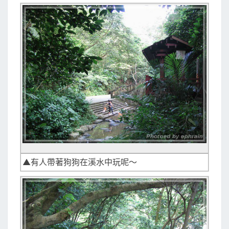
▲有人帶著狗狗在溪水中玩呢～