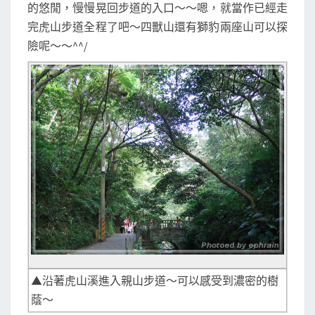
的悠閒，慢慢晃回步道的入口～～嗯，就當作已經走
完虎山步道全程了吧～四獸山還有獅豹兩座山可以探
險呢～～^^/
▲沿著虎山溪進入親山步道～可以感受到濃密的樹
蔭～