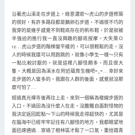
沿著虎山溪走在步道上，綠意濃密～虎山的步道修築
的很好，有許多路段都是鵝卵石步道，不過很不巧的
我穿的是幾乎感覺不到鞋底存在的帆布鞋，於是就被
半強迫的進行我一直沒興趣的腳底按摩，大失策Ｏ
rz… 虎山步道的階梯蠻平緩的，可以很輕鬆的走，沒
人的時候我還可以用跑跳的，就像小學生一樣～只有
一點比較討厭的，就是這裡八腳怪頗多，而且很大
隻，大概是因為溪水在附近蘊育生機吧=_=… 幸好來
走步道的人蠻多的，我跟在人群的後面，感覺就沒那
麼可怕了…
經過真光禪寺後再往上走，來到一個稱為稜線步道的
入口，不過因為沒什麼人在走，沒膽獨自面對怪物的
我決定返回起點～下山的時候我走得超快的，尤其是
在腦海中已經牢牢記住有八腳怪的地方，我都眼望地
面迅速通過…穿過了樹林區才鬆了一口氣，重拾踏青