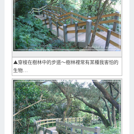
▲穿梭在樹林中的步道～樹林裡常有某種我害怕的
生物…