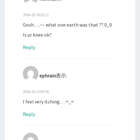
2006-05-0616:11
Gosh….~~ what one earth was that ?? 0_0
Is ur knee ok?
Reply
ephrain
表示:
2006-05-0709:08
I feel very itching… =_=
Reply