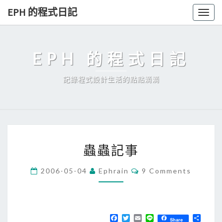
Skip
EPH 的程式日記
Togg
to
navig
content
EPH 的程式日記
記錄程式設計生活的點點滴滴
蟲
蟲蟲記事
蟲
記
C
2006-05-04
Ephrain
9 Comments
O
事
M
M
E
N
T
F
T
E
L
分
Share