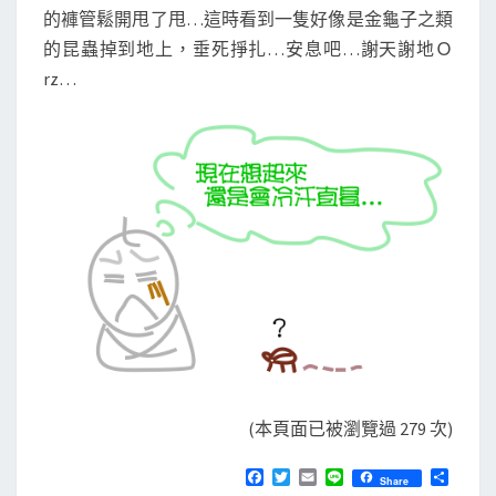
的褲管鬆開甩了甩…這時看到一隻好像是金龜子之類
的昆蟲掉到地上，垂死掙扎…安息吧…謝天謝地Ｏ
rz…
(本頁面已被瀏覽過 279 次)
F
T
E
L
分
Share
a
w
m
i
享