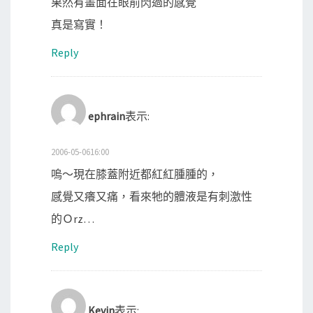
果然有畫面在眼前閃過的感覺
真是寫實！
Reply
ephrain
表示:
2006-05-0616:00
嗚～現在膝蓋附近都紅紅腫腫的，
感覺又癢又痛，看來牠的體液是有刺激性
的Ｏrz…
Reply
Kevin
表示: