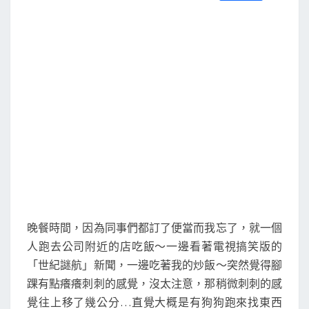
S
a
w
m
i
享
c
i
a
n
e
t
i
e
b
t
l
o
e
o
r
k
晚餐時間，因為同事們都訂了便當而我忘了，就一個
人跑去公司附近的店吃飯～一邊看著電視搞笑版的
「世紀謎航」新聞，一邊吃著我的炒飯～突然覺得腳
踝有點癢癢刺刺的感覺，沒太注意，那稍微刺刺的感
覺往上移了幾公分…直覺大概是有狗狗跑來找東西