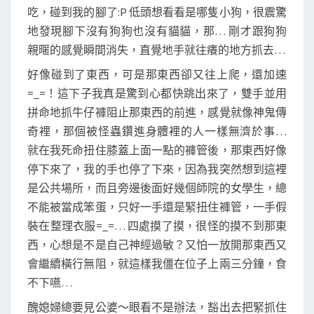
吃，碰到我的腳了:P 低頭想看看是哪隻小狗，很震驚
地發現腳下沒有狗狗也沒有貓貓，那… 剛才跟狗狗
親暱的感覺瞬間消失，直覺地手就往癢的地方抓去…
好像碰到了東西，可是那東西卻又往上爬，還加速
=_=！這下子我真是驚到心都快跳出來了，雙手並用
拼命地抓牛仔褲阻止那東西的前進，感覺就像神鬼傳
奇裡，那個被怪蟲鑽進身體裡的人一樣無濟於事…
就在我死命扭住膝蓋上面一點的褲管後，那東西好像
停下來了，我的手也停了下來，因為我突然想到這裡
是公共場所，而且旁邊後面好幾個師院的女學生，總
不能被當成笨蛋，只好一手還是緊扭住褲管，一手假
裝在整理衣服=_=… 四處摸了摸，很怪的摸不到那東
西，心想是不是自己神經過敏？又怕一放開那東西又
會繼續橫行無阻，就這樣我僵在位子上兩三分鐘，食
不下嚥…
醜媳婦總要見公婆～眼看不是辦法，豁出去把緊抓住