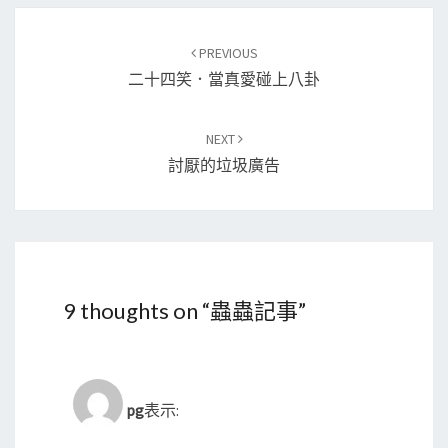
Post
PREVIOUS
navigation
二十四笑．當真愛碰上八卦
NEXT
討厭的垃圾廣告
9 thoughts on “
蟲蟲記事
”
pg
表示: