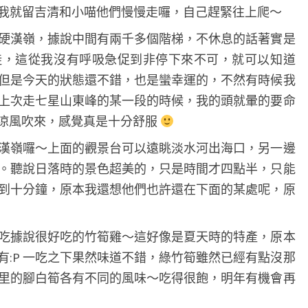
我就留吉清和小喵他們慢慢走囉，自己趕緊往上爬～
硬漢嶺，據說中間有兩千多個階梯，不休息的話著實是
陡，這從我沒有呼吸急促到非停下來不可，就可以知道
了，但是今天的狀態還不錯，也是蠻幸運的，不然有時候我
上次走七星山東峰的某一段的時候，我的頭就暈的要命
的涼風吹來，感覺真是十分舒服
漢嶺囉～上面的觀景台可以遠眺淡水河出海口，另一邊
。聽說日落時的景色超美的，只是時間才四點半，只能
到十分鐘，原本我還想他們也許還在下面的某處呢，原
吃據說很好吃的竹筍雞～這好像是夏天時的特產，原本
有:P 一吃之下果然味道不錯，綠竹筍雖然已經有點沒那
里的腳白筍各有不同的風味～吃得很飽，明年有機會再