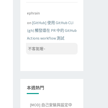
ephrain
on
[GitHub] 使用 GitHub CLI
(gh) 觸發還在 PR 中的 GitHub
Actions workflow 測試
不客氣喔~
本週熱門
[MOD] 自己安裝與設定中