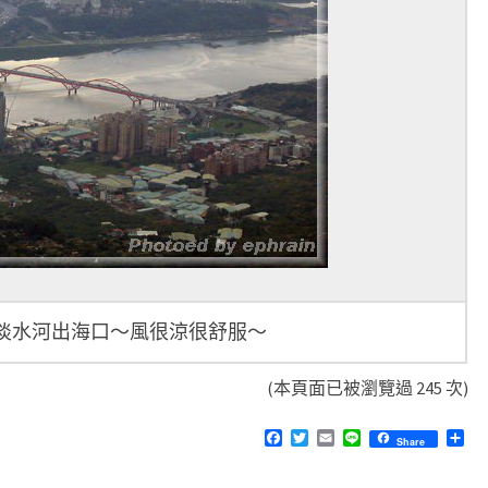
淡水河出海口～風很涼很舒服～
(本頁面已被瀏覽過 245 次)
F
T
E
L
分
Share
a
w
m
i
享
c
i
a
n