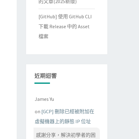
的文章(2025新版)
[GitHub] 使用 GitHub CLI
下載 Release 中的 Asset
檔案
近期迴響
James Yu
on
[GCP] 刪除已經被附加在
虛擬機器上的靜態 IP 位址
感謝分享，解決初學者的困