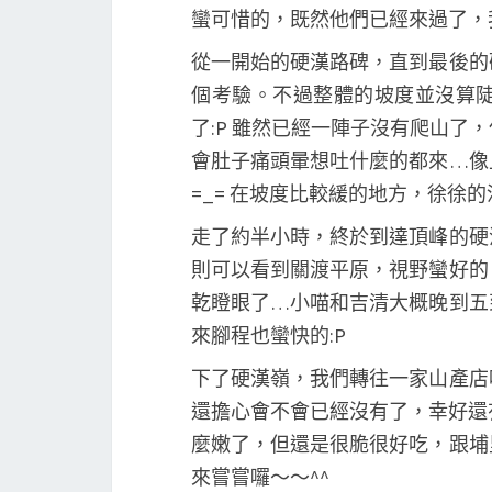
蠻可惜的，既然他們已經來過了，
從一開始的硬漢路碑，直到最後的
個考驗。不過整體的坡度並沒算
了:P 雖然已經一陣子沒有爬山
會肚子痛頭暈想吐什麼的都來…像
=_= 在坡度比較緩的地方，徐徐
走了約半小時，終於到達頂峰的硬
則可以看到關渡平原，視野蠻好的
乾瞪眼了…小喵和吉清大概晚到五
來腳程也蠻快的:P
下了硬漢嶺，我們轉往一家山產店
還擔心會不會已經沒有了，幸好還
麼嫩了，但還是很脆很好吃，跟埔
來嘗嘗囉～～^^