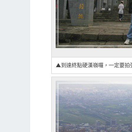
▲到達終點硬漢嶺囉，一定要拍張