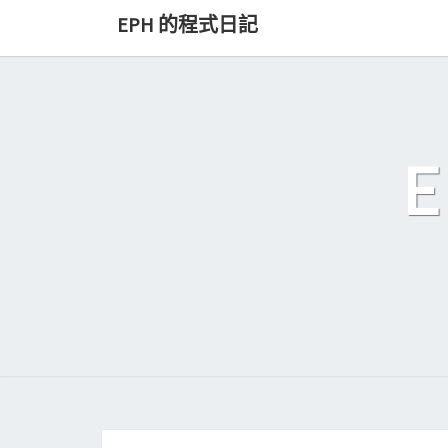
Skip
EPH 的程式日記
to
content