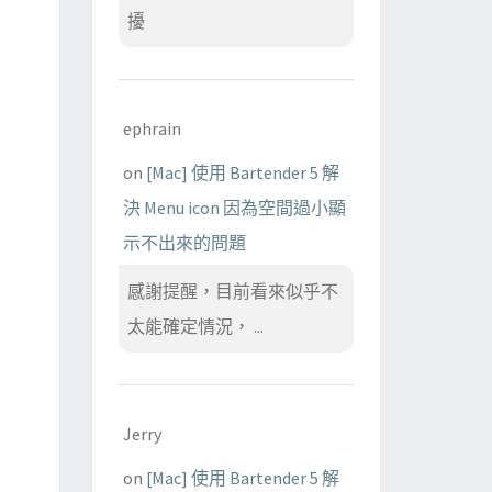
擾
ephrain
on
[Mac] 使用 Bartender 5 解
決 Menu icon 因為空間過小顯
示不出來的問題
感謝提醒，目前看來似乎不
太能確定情況， ...
Jerry
on
[Mac] 使用 Bartender 5 解