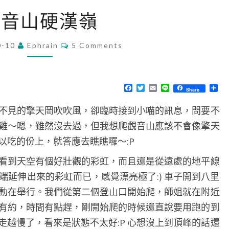
觀
觀音山硬漢嶺
音
山
C
0-10
Ephrain
5 Comments
O
硬
M
漢
M
E
嶺
N
F
T
E
L
分
Share
T
a
w
m
i
享
S
c
i
a
n
不見的擎天岡吹吹風，卻臨時接到小喵的訊息，問要不
e
t
i
e
b
t
l
雞～嗯，雖然沒去過，但我想爬觀音山應該不會像擎天
o
e
o
r
以吃的份上，就答應去瞧瞧囉～:P
k
看到天空有個好壯觀的彩虹，而且還是從遠處的地平線
端延伸出來的彩虹而已，感覺漂亮極了:) 車子開到八里
動在舉行。我們從第二個登山口開始爬，師姐就在附近
有約，時間有點趕，剛開始爬的時候還直說要用跑的到
走越慢了，看來是狀態不太好:P 心想沒上到頂峰的話還