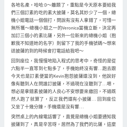
各地名產，哈哈:D～離題了，重點是今天原本要給我
們三個訂素的吃的素大披薩，莫名其妙少了一個，總
機小姐電話一個個打，問說有沒有人拿錯了，可惜一
無所獲～總機小姐之一的Veronica當機立斷，決定再
加訂三個小的素比薩，另外一位新來的總機小姐（抱
歉我不知道她的名字）則留下了我的手機號碼～想來
送披薩的到的時候會打電話給我吧～
回到座位，我慢慢地陷入程式的思考中，奇怪的是從
六點半一直等到七點多了，手機始終沒有響…跑去跟
今天也是訂素便當的Kevin抱怨披薩還沒到，他說好
像有聽到人在問誰訂披薩，不過現在沒聽到了…嗯，
想必是拿錯素披薩的人良心不安想要來繳回，不過既
然人跑了就算了，反正我們還有小披薩… 回到座位
又坐了十幾分鐘，手機還是沒有響…
突然桌上的內線電話響了，直覺是總機小姐要通知我
披薩到了，真是辛苦呀，居然為了我們的比薩，這麼