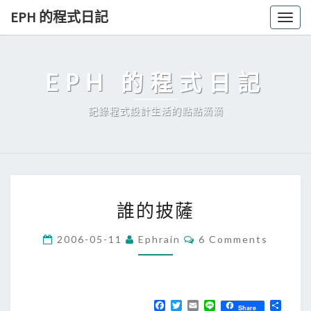
Skip
EPH 的程式日記
Togg
to
navig
content
EPH 的程式日記
記錄程式設計生活的點點滴滴
誰
誰的披薩
的
披
C
2006-05-11
Ephrain
6 Comments
O
薩
M
M
E
N
T
F
T
E
L
分
Share