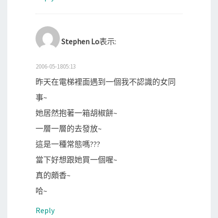
Stephen Lo
表示:
2006-05-1805:13
昨天在電梯裡面遇到一個我不認識的女同
事~
她居然抱著一箱胡椒餅~
一層一層的去發放~
這是一種常態嗎???
當下好想跟她買一個喔~
真的頗香~
哈~
Reply