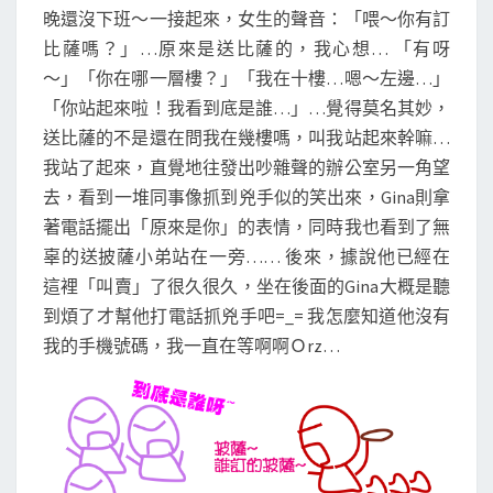
晚還沒下班～一接起來，女生的聲音：「喂～你有訂
比薩嗎？」…原來是送比薩的，我心想… 「有呀
～」「你在哪一層樓？」「我在十樓…嗯～左邊…」
「你站起來啦！我看到底是誰…」…覺得莫名其妙，
送比薩的不是還在問我在幾樓嗎，叫我站起來幹嘛…
我站了起來，直覺地往發出吵雜聲的辦公室另一角望
去，看到一堆同事像抓到兇手似的笑出來，Gina則拿
著電話擺出「原來是你」的表情，同時我也看到了無
辜的送披薩小弟站在一旁…… 後來，據說他已經在
這裡「叫賣」了很久很久，坐在後面的Gina大概是聽
到煩了才幫他打電話抓兇手吧=_= 我怎麼知道他沒有
我的手機號碼，我一直在等啊啊Ｏrz…