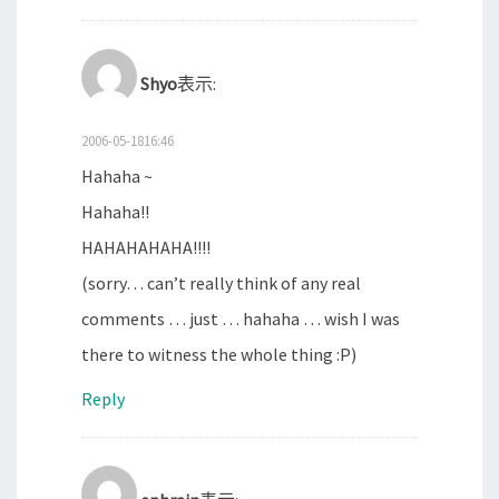
Shyo
表示:
2006-05-1816:46
Hahaha ~
Hahaha!!
HAHAHAHAHA!!!!
(sorry… can’t really think of any real
comments … just … hahaha … wish I was
there to witness the whole thing :P)
Reply