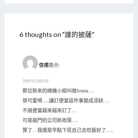
6 thoughts on “
誰的披薩
”
信甫
表示:
2006-05-1605:49
那位新來的總機小姐叫做Snow….
很可愛唷…..讓訂便當這件事變成涼缺….
不過便當越來越來訂了…
可是摳門的公司新政策….
算了…我還是早點下班自己去吃飯好了…..