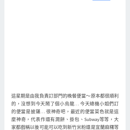
S
a
w
m
i
享
c
i
a
n
e
t
i
e
b
t
l
o
e
o
r
k
這星期是由我負責訂部門的晚餐便當～原本都很順利
的，沒想到今天鬧了個小烏龍… 今天總機小姐們訂
的便當是披薩… 很神奇吧，最近的便當菜色就是這
麼神奇，代表作還有潤餅、掛包、Subway等等，大
家都戲稱以後可能可以吃到新竹米粉還是宜蘭麻糬等