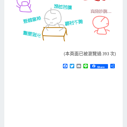
(本頁面已被瀏覽過 393 次)
F
T
E
L
分
Share
a
w
m
i
享
c
i
a
n
e
t
i
e
b
t
l
o
e
o
r
k