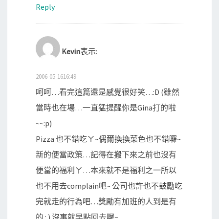
Reply
Kevin
表示:
2006-05-1616:49
呵呵…看完這篇還是感覺很好笑…:D (雖然
當時也在場…一直猛提醒你是Gina打的啦
~~:p)
Pizza 也不錯吃ㄚ~偶爾換換菜色也不錯囉~
新的便當政策…記得在搬下來之前也沒有
便當的福利ㄚ…本來就不是福利之一所以
也不用去complain吧~ 公司也許也不鼓勵吃
完就走的行為吧…獎勵有加班的人到是有
的 : ) 沒事就早點回去囉~