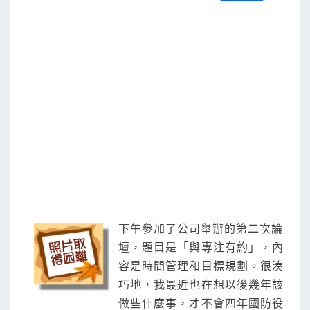
S
a
w
m
i
享
約
c
i
a
n
e
t
i
e
b
t
l
o
e
o
r
k
下午參加了公司舉辦的第二次論
壇，題目是「與專注有約」，內
容是時間管理和目標規劃。很湊
巧地，我最近也在想以後幾年該
做些什麼事，才不會四年國防役