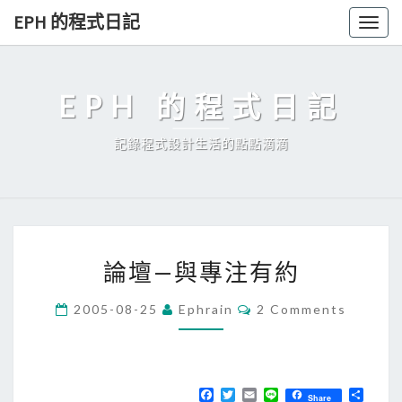
Skip
EPH 的程式日記
Togg
to
navig
content
EPH 的程式日記
記錄程式設計生活的點點滴滴
論
論壇—與專注有約
壇
—
C
2005-08-25
Ephrain
2 Comments
O
與
M
專
M
E
注
N
T
F
T
E
L
分
有
Share