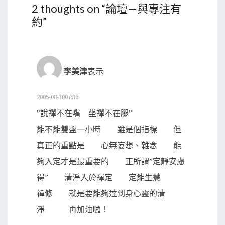
2 thoughts on “
論壇—與專注有
約
”
李美津
表示:
2005-08-3007:36
”說禪不在嘴 坐禪不在腿”
能不能雙盤一小時 雖是個指標 但
真正的重點是 心無妄想、雜念 能
夠入定才是最重要的 正所謂”定靜安慮
得” 清淨入於禪定 定能生慧
禪修 就是要能夠達到身心靈的清
淨 再加油囉！