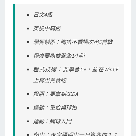
日文4級
英檢中高級
學習樂器：陶笛不看譜吹出5首歌
禪修要能雙盤坐1小時
程式技術：要學會C#，並在WinCE
上寫出貪食蛇
證照：要拿到CCDA
運動：重拾桌球拍
運動：網球入門
爬山：走完陽明山一日遊內的１１