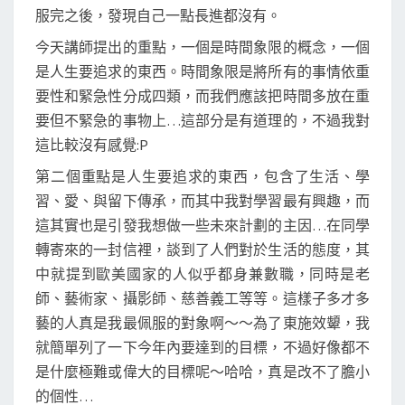
服完之後，發現自己一點長進都沒有。
今天講師提出的重點，一個是時間象限的概念，一個
是人生要追求的東西。時間象限是將所有的事情依重
要性和緊急性分成四類，而我們應該把時間多放在重
要但不緊急的事物上…這部分是有道理的，不過我對
這比較沒有感覺:P
第二個重點是人生要追求的東西，包含了生活、學
習、愛、與留下傳承，而其中我對學習最有興趣，而
這其實也是引發我想做一些未來計劃的主因…在同學
轉寄來的一封信裡，談到了人們對於生活的態度，其
中就提到歐美國家的人似乎都身兼數職，同時是老
師、藝術家、攝影師、慈善義工等等。這樣子多才多
藝的人真是我最佩服的對象啊～～為了東施效顰，我
就簡單列了一下今年內要達到的目標，不過好像都不
是什麼極難或偉大的目標呢～哈哈，真是改不了膽小
的個性…