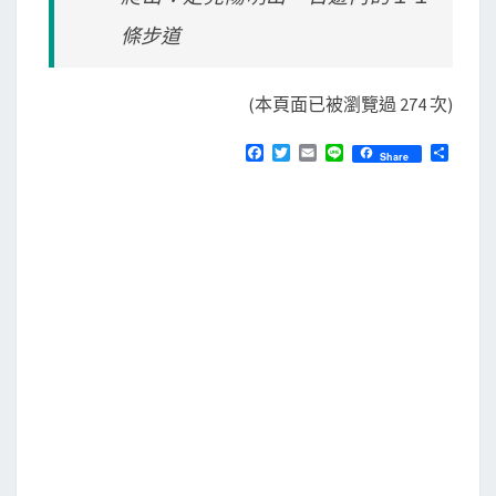
條步道
(本頁面已被瀏覽過 274 次)
F
T
E
L
分
Share
a
w
m
i
享
c
i
a
n
e
t
i
e
b
t
l
o
e
o
r
k