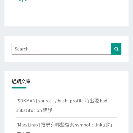
Search
Search
for:
近期文章
[SDKMAN] source ~/.bash_profile 時出現 bad
substitution 錯誤
[Mac/Linux] 搜尋有哪些檔案 symbolic link 到特