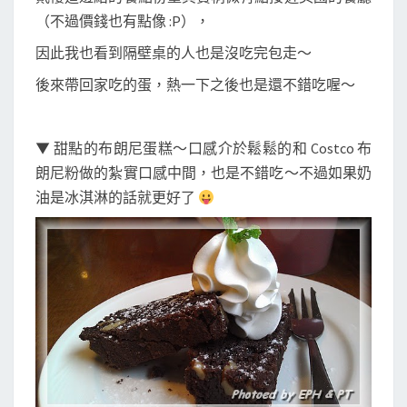
（不過價錢也有點像 :P），
因此我也看到隔壁桌的人也是沒吃完包走～
後來帶回家吃的蛋，熱一下之後也是還不錯吃喔～
▼ 甜點的布朗尼蛋糕～口感介於鬆鬆的和 Costco 布
朗尼粉做的紮實口感中間，也是不錯吃～不過如果奶
油是冰淇淋的話就更好了