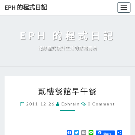
Skip
EPH 的程式日記
Togg
to
navig
content
EPH 的程式日記
記錄程式設計生活的點點滴滴
貳
貳樓餐館早午餐
樓
餐
C
2011-12-26
Ephrain
0 Comment
O
館
M
早
M
E
午
N
T
F
T
E
L
分
餐
Share