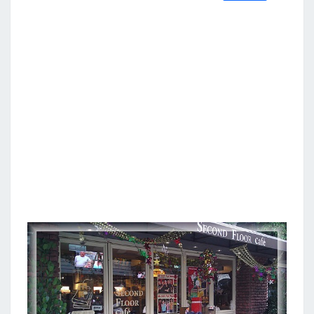
S
a
w
m
i
享
c
i
a
n
e
t
i
e
b
t
l
o
e
o
r
k