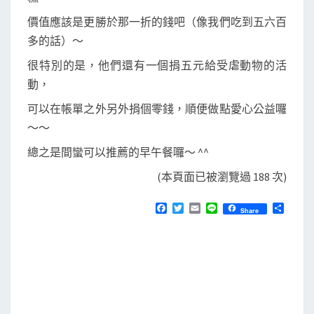
價值應該是更勝於那一折的錢吧（像我們吃到五六百
多的話）～
很特別的是，他們還有一個捐五元給受虐動物的活
動，
可以在帳單之外另外捐個零錢，順便做點愛心公益囉
～～
總之是間蠻可以推薦的早午餐囉～ ^^
(本頁面已被瀏覽過 188 次)
F
T
E
L
分
Share
a
w
m
i
享
c
i
a
n
e
t
i
e
b
t
l
o
e
o
r
k