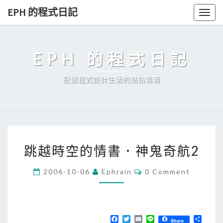
Skip
EPH 的程式日記
Togg
to
navig
content
EPH 的程式日記
記錄程式設計生活的點點滴滴
跳
跳越時空的情書．神鬼奇航2
越
時
C
2006-10-06
Ephrain
0 Comment
O
空
M
的
M
E
情
N
T
F
T
E
L
分
書
Share