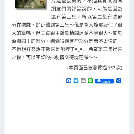
片是蠻歡樂的，不過其實就如同
網友們的評論說的，可能是因為
還有第三集，所以第二集有些部
分在拖戲，好延續到第三集～像是食人族那邊佔了很
大的篇幅，但其實跟主體劇情關連並不算很大～關於
深海閻王的部分，總覺得還有些部分是看不太懂的，
不過現在又想不起來是哪裡了=_=… 希望第三集出來
之後，可以完整的把劇情交待清楚囉～～
(本頁面已被瀏覽過 162 次)
F
T
E
L
分
Share
a
w
m
i
享
c
i
a
n
e
t
i
e
b
t
l
o
e
o
r
k