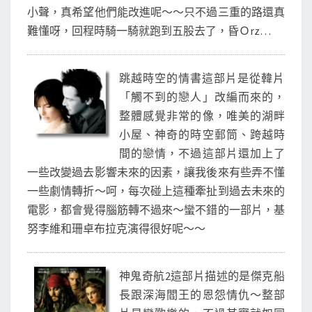
小聲，真希望他們能改進呢～～只不過三重的路還真
難懂呀，回程時騎一騎就跑到五股去了，昏Ｏrz…
跳越時空的情書這部片是從韓片
「觸不到的戀人」改編而來的，
整體感覺非常的像，唯美的湖畔
小屋、神奇的時空郵筒、跨越時
間的戀情，不過這部片還加上了
一些改變過去影響未來的因素，讓我後來有些弄不懂
一些劇情轉折～呵，每次碰上這種牽扯到過去未來的
電影，都會覺得腦筋轉不過來～蠻不錯的一部片，基
努李維和珊卓布拉克演得很好呢～～
神鬼奇航2這部片描述的是傑克船
長跟深海閻王的恩怨情仇～整部