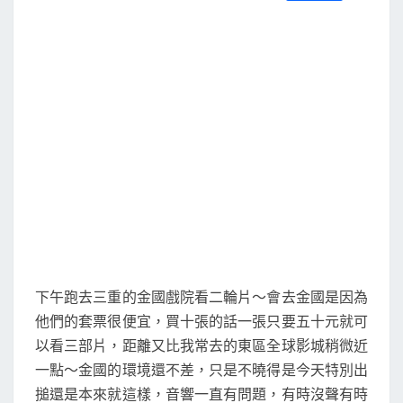
S
a
w
m
i
享
．
c
i
a
n
e
t
i
e
神
b
t
l
o
e
鬼
o
r
奇
k
航
2
下午跑去三重的金國戲院看二輪片～會去金國是因為
他們的套票很便宜，買十張的話一張只要五十元就可
以看三部片，距離又比我常去的東區全球影城稍微近
一點～金國的環境還不差，只是不曉得是今天特別出
搥還是本來就這樣，音響一直有問題，有時沒聲有時