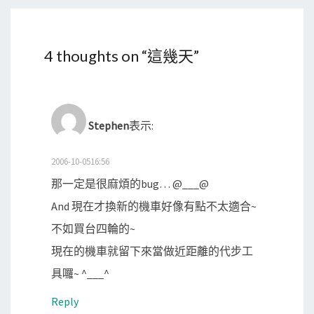
4 thoughts on “
這幾天
”
Stephen
表示:
2006-10-0516:56
那一定是很麻煩的bug… @___@
And 現在才換新的機車好像有點不太適合~
不如買台四輪的~
現在的機車就留下來當做近距離的代步工
具囉~ ^___^
Reply