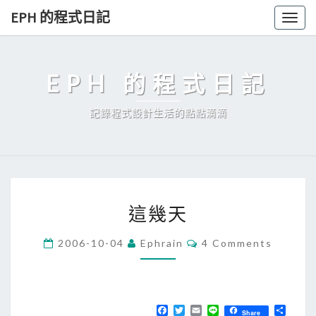
Skip
EPH 的程式日記
Togg
to
navig
content
EPH 的程式日記
記錄程式設計生活的點點滴滴
這
這幾天
幾
天
C
2006-10-04
Ephrain
4 Comments
O
M
M
E
N
T
F
T
E
L
分
Share