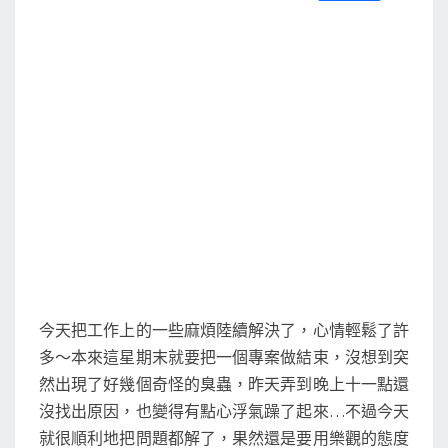
S
a
w
m
i
享
c
i
a
n
e
t
i
e
b
t
l
o
e
o
r
k
今天把工作上的一些麻煩陸續解決了，心情輕鬆了許
多～本來這星期末就要把一個專案做結束，沒想到突
然出現了好幾個奇怪的臭蟲，昨天弄到晚上十一點還
沒找出原因，也變得有點心浮氣躁了起來…不過今天
就很順利地把問題都解了，果然還是要用樂觀的態度