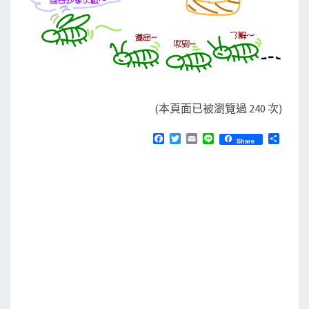
(本頁面已被瀏覽過 240 次)
F
T
E
L
分
Share
a
w
m
i
享
c
i
a
n
e
t
i
e
b
t
l
o
e
o
r
k