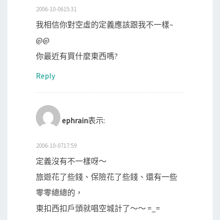
2006-10-0615:31
我相信你對空虛的定義應該跟我不一樣~
@@
你最近有買什麼東西嗎?
Reply
ephrain
表示:
2006-10-0717:59
定義沒有不一樣呀～
旅遊花了些錢、保險花了些錢、還有一些
零零總總的，
東扣西扣戶頭就唱空城計了～～ =_=