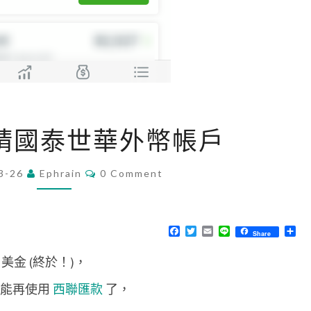
[
申請國泰世華外幣帳戶
銀
行
C
3-26
Ephrain
0 Comment
O
]
M
申
M
E
請
N
F
T
E
L
分
Share
T
a
w
m
i
享
國
S
c
i
a
n
 美金 (終於！)，
e
t
i
e
泰
b
t
l
o
e
世
經不能再使用
西聯匯款
了，
o
r
華
k