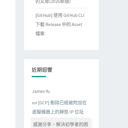
的文章(2025新版)
[GitHub] 使用 GitHub CLI
下載 Release 中的 Asset
檔案
近期迴響
James Yu
on
[GCP] 刪除已經被附加在
虛擬機器上的靜態 IP 位址
感謝分享，解決初學者的困