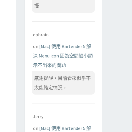
擾
ephrain
on
[Mac] 使用 Bartender 5 解
決 Menu icon 因為空間過小顯
示不出來的問題
感謝提醒，目前看來似乎不
太能確定情況， ...
Jerry
on
[Mac] 使用 Bartender 5 解