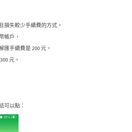
外
幣
且損失較少手續費的方式。
帳
戶
幣帳戶，
手續費是 200 元，
00 元。
結可以點：