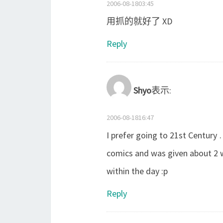
2006-08-1803:45
用抓的就好了 XD
Reply
Shyo
表示:
2006-08-1816:47
I prefer going to 21st Century 
comics and was given about 2 w
within the day :p
Reply