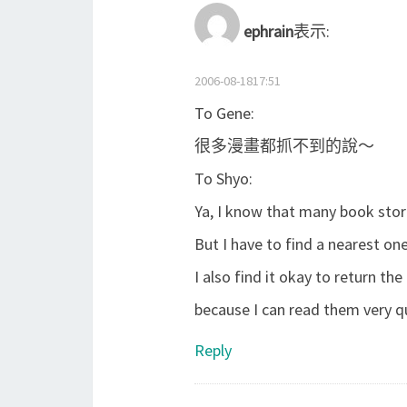
ephrain
表示:
2006-08-1817:51
To Gene:
很多漫畫都抓不到的說～
To Shyo:
Ya, I know that many book store
But I have to find a nearest on
I also find it okay to return the
because I can read them very q
Reply