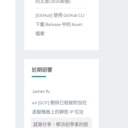
的文章(2025新版)
[GitHub] 使用 GitHub CLI
下載 Release 中的 Asset
檔案
近期迴響
James Yu
on
[GCP] 刪除已經被附加在
虛擬機器上的靜態 IP 位址
感謝分享，解決初學者的困