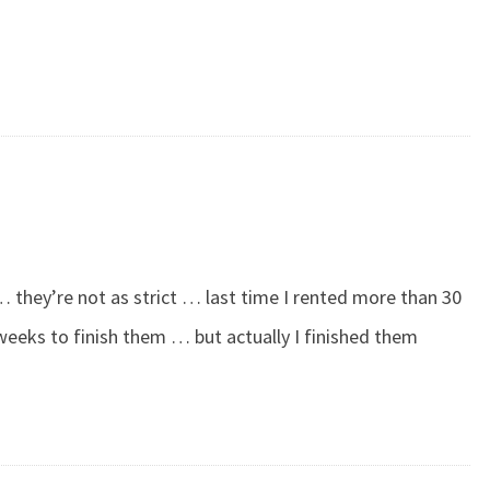
… they’re not as strict … last time I rented more than 30
eeks to finish them … but actually I finished them