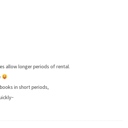
s allow longer periods of rental.
e
 books in short periods,
uickly~