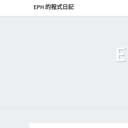
Skip
EPH 的程式日記
to
content