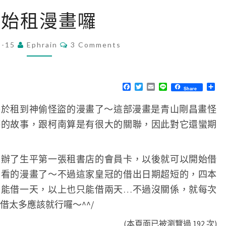
開
開始租漫畫囉
始
租
C
8-15
Ephrain
3 Comments
O
漫
M
畫
M
E
囉
N
F
T
E
L
分
Share
T
a
w
m
i
享
S
c
i
a
n
終於租到神偷怪盜的漫畫了～這部漫畫是青山剛昌畫怪
e
t
i
e
b
t
l
德的故事，跟柯南算是有很大的關聯，因此對它還蠻期
o
e
o
r
k
也辦了生平第一張租書店的會員卡，以後就可以開始借
想看的漫畫了～不過這家皇冠的借出日期超短的，四本
只能借一天，以上也只能借兩天…不過沒關係，就每次
借太多應該就行囉～^^/
(本頁面已被瀏覽過 192 次)