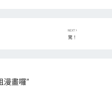
NEXT
驚！
租漫畫囉
”