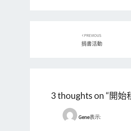
Post
PREVIOUS
navigation
捐書活動
3 thoughts on “
開始
Gene
表示: