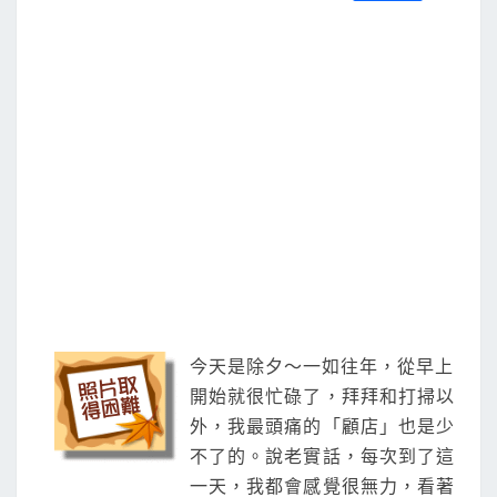
S
a
w
m
i
享
天
c
i
a
n
e
t
i
e
b
t
l
o
e
o
r
k
今天是除夕～一如往年，從早上
開始就很忙碌了，拜拜和打掃以
外，我最頭痛的「顧店」也是少
不了的。說老實話，每次到了這
一天，我都會感覺很無力，看著