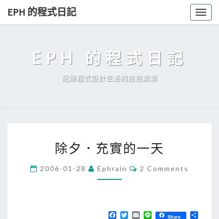
Skip
EPH 的程式日記
Togg
to
navig
content
EPH 的程式日記
記錄程式設計生活的點點滴滴
除
除夕．充實的一天
夕
．
C
2006-01-28
Ephrain
2 Comments
O
充
M
實
M
E
的
N
T
F
T
E
L
分
一
Share