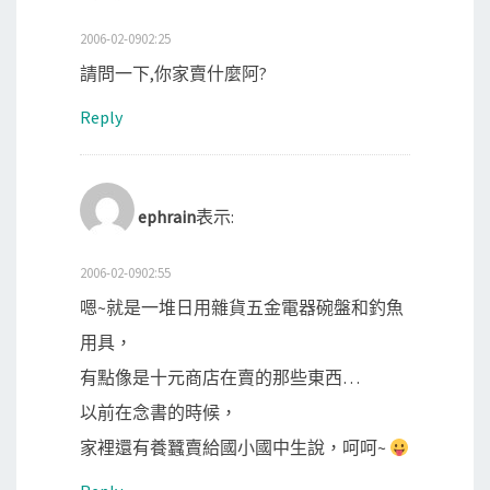
2006-02-0902:25
請問一下,你家賣什麼阿?
Reply
ephrain
表示:
2006-02-0902:55
嗯~就是一堆日用雜貨五金電器碗盤和釣魚
用具，
有點像是十元商店在賣的那些東西…
以前在念書的時候，
家裡還有養蠶賣給國小國中生說，呵呵~