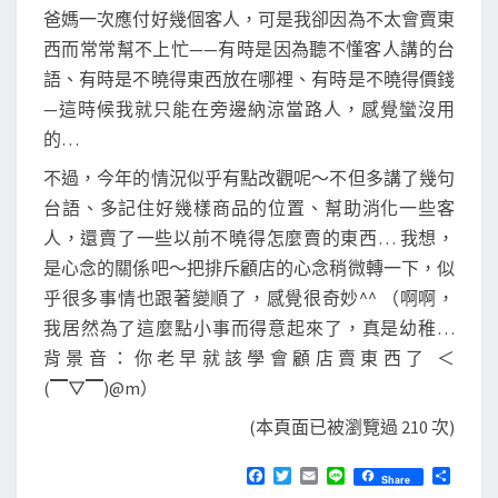
爸媽一次應付好幾個客人，可是我卻因為不太會賣東
西而常常幫不上忙——有時是因為聽不懂客人講的台
語、有時是不曉得東西放在哪裡、有時是不曉得價錢
—這時候我就只能在旁邊納涼當路人，感覺蠻沒用
的…
不過，今年的情況似乎有點改觀呢～不但多講了幾句
台語、多記住好幾樣商品的位置、幫助消化一些客
人，還賣了一些以前不曉得怎麼賣的東西… 我想，
是心念的關係吧～把排斥顧店的心念稍微轉一下，似
乎很多事情也跟著變順了，感覺很奇妙^^ （啊啊，
我居然為了這麼點小事而得意起來了，真是幼稚…
背景音：你老早就該學會顧店賣東西了 ＜
(▔▽▔)@m）
(本頁面已被瀏覽過 210 次)
F
T
E
L
分
Share
a
w
m
i
享