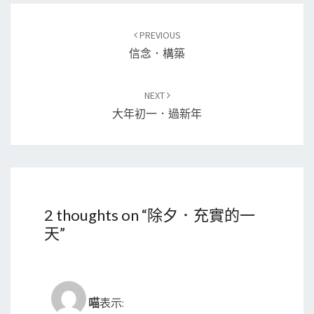
Post
PREVIOUS
navigation
信念．構築
NEXT
大年初一．過新年
2 thoughts on “
除夕．充實的一
天
”
喵
表示: