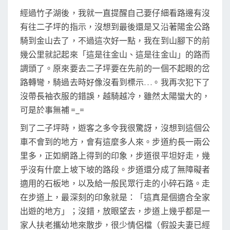
經過竹子湖後，我就一直提醒自己要仔細看路邊有沒
有往二子坪的指示，沒想到最後還是又沿著陽金公路
騎到金山去了，不過這次好一點，我在到山腳下的前
幾公里就記起來「這是往金山、這是往金山」的路而
調頭了。原來要去二子坪要在先前的一個不起眼的岔
路轉彎，騎過去時好像沒看到標示…。我再次犯下了
沒帶長袖衣服的錯誤，越騎越冷，雖然太陽蠻大的，
可是於事無補 =_=
到了二子坪時，遊客之多令我很驚訝，沒想到這個公
車不會到的地方，會有這麼多人來。步道約長一兩公
里多，正如網路上得到的印象，步道很平坦好走，幾
乎沒有什麼上坡下坡的路段。步道還分成了無障礙者
適用的石板地，以及給一般民眾行走的小碎石路。走
在步道上，最深刻的印象就是：「這真是個適合全家
出遊的地方」；沒錯，放眼望去，步道上幾乎都是一
家人扶老攜幼地來散步，很少情侶檔（假設夫妻已經