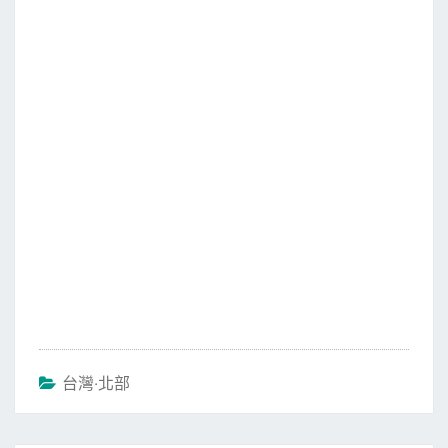
c
i
a
n
e
t
i
e
b
t
l
o
e
o
r
k
台灣‧北部