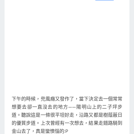
S
a
w
m
i
享
c
i
a
n
e
t
i
e
b
t
l
o
e
o
r
k
下午的時候，兜風癮又發作了，當下決定去一個常常
想要去卻一直沒去的地方——陽明山上的二子坪步
道。聽說這是一條很平坦好走，沿路又都是樹蔭蔽日
的優質步道。上次曾經有一次想去，結果走錯路騎到
金山去了，真是蠻懊惱的:P