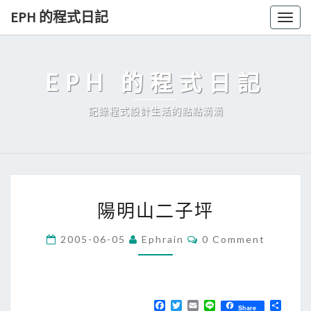
Skip
EPH 的程式日記
Togg
to
navig
content
EPH 的程式日記
記錄程式設計生活的點點滴滴
陽
陽明山二子坪
明
山
C
2005-06-05
Ephrain
0 Comment
O
二
M
子
M
E
坪
N
T
F
T
E
L
分
Share