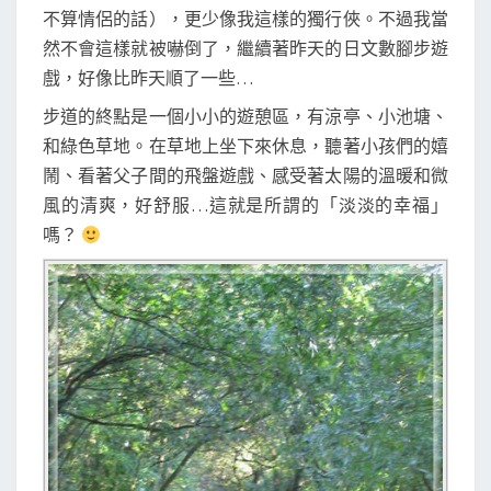
不算情侶的話），更少像我這樣的獨行俠。不過我當
然不會這樣就被嚇倒了，繼續著昨天的日文數腳步遊
戲，好像比昨天順了一些…
步道的終點是一個小小的遊憩區，有涼亭、小池塘、
和綠色草地。在草地上坐下來休息，聽著小孩們的嬉
鬧、看著父子間的飛盤遊戲、感受著太陽的溫暖和微
風的清爽，好舒服…這就是所謂的「淡淡的幸福」
嗎？