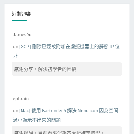
近期迴響
James Yu
on
[GCP] 刪除已經被附加在虛擬機器上的靜態 IP 位
址
感謝分享，解決初學者的困擾
ephrain
on
[Mac] 使用 Bartender 5 解決 Menu icon 因為空間
過小顯示不出來的問題
感謝提醒，目前看來似乎不太能確定情況， ...