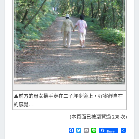
▲前方的母女攜手走在二子坪步道上，好寧靜自在
的感覺…
(本頁面已被瀏覽過 238 次)
F
T
E
L
分
Share
a
w
m
i
享