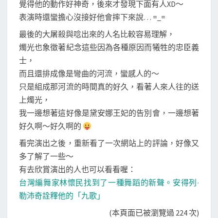
覺得他的動作好神奇，後來才發現下面有人XD～
表演時還蠻擔心沒接好他會摔下來說… =_=
最後的大屠殺與唸出來的人名比較容易理解，
燭光也象徵著紀念這些因為各種原因而犧牲的忠臣義
士，
而且還排成像是彎曲的河流，蠻感人的～
只是組成那河流的時間真的好久，看著人來人往的送
上燭光，
我一邊想著這好像是黛安娜王妃的告別會，一邊想著
好久啊～好久啊的
看完演出之後，重新看了一次網站上的評論，好像又
多了解了一些～
有去欣賞演出的人也可以看看喔：
台灣編舞家林懷民找到了一種舞蹈的新聲。安得列‧
勒沛奇詮釋他的「九歌」
(本頁面已被瀏覽過 224 次)