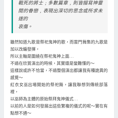
戰死的將士﹔多數篇章﹐則皆描寫神靈
間的眷戀﹐表現出深切的思念或所求未
遂的
哀傷。
雖然知道九歌是祭祀鬼神的歌，而雲門舞集的九歌是
加以改編發揮，
所以主軸是圍繞在祭祀鬼神上面…
不過在欣賞演出的時候，其實還是蠻難懂的～
這樣說或許不恰當，不過整個演出都讓我有種詭異的
感覺～
紅衣女巫出場開始的祭祀舞，讓我聯想到傳統部落
裡，
以巫師為主體的原始祭拜鬼神儀式…
以前的人是如何發展出這些繁複的儀式的呢～實在有
點想不通～