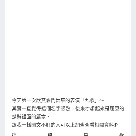
S
a
w
m
i
享
c
i
a
n
e
t
i
e
b
t
l
o
e
o
r
k
今天第一次欣賞雲門舞集的表演「九歌」～
其實一直覺得這個名字很熟，後來才想起來是屈原的
楚辭裡面的篇章，
跟我一樣國文不好的人可以上網查查看相關資料:P
這段是從