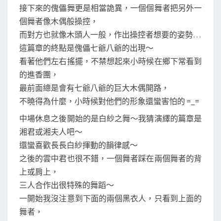
接下來的傀儡舞更是相當詭異，一個個舞者把另外一
個舞者像木偶般操控，
而對方也就像木頭人一般，作出操控者想要的姿勢…
這篇章的終點是傀儡七爺八爺的出現～
看著他們左右搖擺，不禁想起來小時候在鄉下常看到
的進香團，
最前面總是會有七爺八爺的巨大木偶開路，
不曉得為什麼，小時候對他們的形象還蠻害怕的 =_=
中場休息之後開始的是白紗之舞～我猜演繹的篇章是
湘君或湘夫人吧～
還蠻喜歡長長白紗揮動的韻律感～
之後的雲中君也很不錯，一個舞者踩在兩個舞者的背
上或肩上，
三人合作出很特殊的舞蹈～
一開始我沒注意到下面的兩個黑衣人，只看到上面的
舞者，