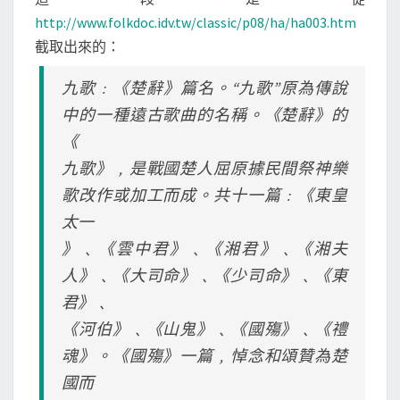
http://www.folkdoc.idv.tw/classic/p08/ha/ha003.htm
截取出來的：
九歌﹕《楚辭》篇名。“九歌”原為傳說
中的一種遠古歌曲的名稱。《楚辭》的
《
九歌》﹐是戰國楚人屈原據民間祭神樂
歌改作或加工而成。共十一篇﹕《東皇
太一
》﹑《雲中君》﹑《湘君》﹑《湘夫
人》﹑《大司命》﹑《少司命》﹑《東
君》﹑
《河伯》﹑《山鬼》﹑《國殤》﹑《禮
魂》。《國殤》一篇﹐悼念和頌贊為楚
國而