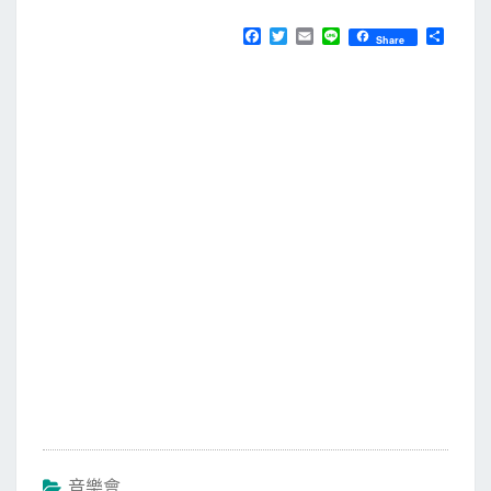
F
T
E
L
分
Share
a
w
m
i
享
c
i
a
n
e
t
i
e
b
t
l
o
e
o
r
k
音樂會