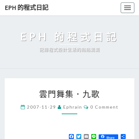
Skip
EPH 的程式日記
Togg
to
navig
content
EPH 的程式日記
記錄程式設計生活的點點滴滴
雲
雲門舞集．九歌
門
舞
C
2007-11-29
Ephrain
0 Comment
O
集
M
．
M
E
九
N
T
F
T
E
L
分
歌
Share