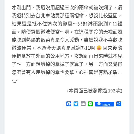
才剛出門，我還沒用超過三次的雨傘就被吹爛了，虧
我還特別去台北車站買那種兩摺傘，想說比較堅固，
結果還是抵不住這次的颱風～只好淋雨跑到7-11裡
面，隨便買個微波便當～啊，在這種寒冷的天裡面還
能吃到熱熱的飯菜真是令人感動，雖然說我不喜歡吃
微波便當，不過今天還真是感謝7-11啊
回來後隨
便把傘放在外面的公用地方，沒想到再出來時就不見
了～一方面想壞掉的傘掉了就算了，另一方面又覺得
怎麼會有人連壞掉的傘也要拿，心裡真是有點矛盾…
-_-
(本頁面已被瀏覽過 192 次)
F
T
E
L
分
Share
a
w
m
i
享
c
i
a
n
e
t
i
e
b
t
l
o
e
o
r