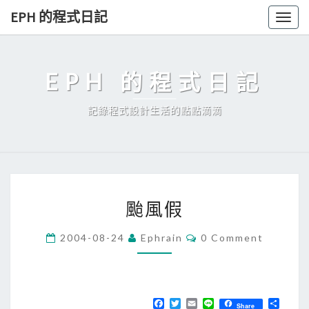
Skip
EPH 的程式日記
Togg
to
navig
content
EPH 的程式日記
記錄程式設計生活的點點滴滴
颱
颱風假
風
假
C
2004-08-24
Ephrain
0 Comment
O
M
M
E
N
T
F
T
E
L
分
Share