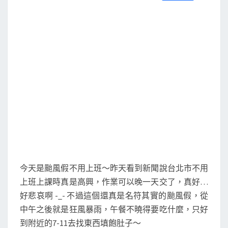
S
a
w
m
i
享
c
i
a
n
e
t
i
e
b
t
l
o
e
o
r
k
今天是颱風假不用上班～昨天看到新聞說台北市不用
上班上課時真是高興，作業可以晚一天交了，真好…
好悲哀啊 -_- 不過這個還真是名符其實的颱風假，從
中午之後就是狂風暴雨，午餐不曉得要吃什麼，只好
到附近的7-11去找東西填飽肚子～