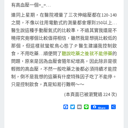
有高血壓一個=_=…
連同上星期，在醫院裡量了三次伸縮壓都在120-140
之間，不像以往用電動式的測量都會爆到150以上…
醫生說這種手動壓氣式的比較準，不過其實我還是不
曉得究竟哪個比較值得相信，雖然我是想挑比較低的
那個，但這樣就蠻鴕鳥心態了:P 醫生建議我控制飲
食，不用吃藥…順便問了
聽說吃藥之後就不能停藥
的
問題，原來是因為血壓會隨年紀增高，因此除非是很
輕微的高血壓，不然一般吃藥之後都必須持續才能控
制，倒不是我想的這藥有什麼特殊因子吃了不能停。
只是控制飲食，真是知易行難啊～～
(本頁面已被瀏覽過 224 次)
F
T
E
L
分
Share
a
w
m
i
享
c
i
a
n
e
t
i
e
b
t
l