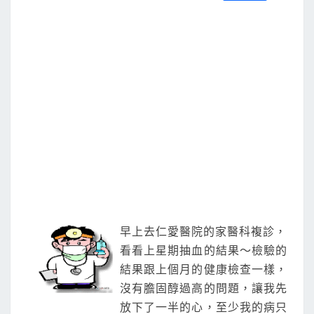
S
a
w
m
i
享
c
i
a
n
e
t
i
e
b
t
l
o
e
o
r
k
早上去仁愛醫院的家醫科複診，
看看上星期抽血的結果～檢驗的
結果跟上個月的健康檢查一樣，
沒有膽固醇過高的問題，讓我先
放下了一半的心，至少我的病只