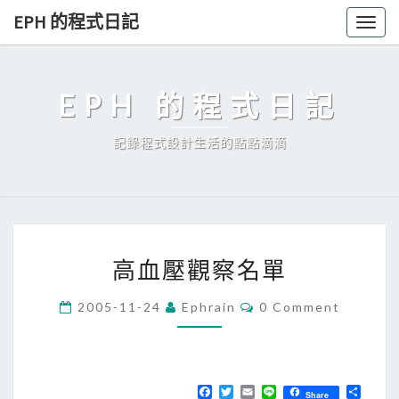
Skip
EPH 的程式日記
Togg
to
navig
content
EPH 的程式日記
記錄程式設計生活的點點滴滴
高
高血壓觀察名單
血
壓
C
2005-11-24
Ephrain
0 Comment
O
觀
M
察
M
E
名
N
T
F
T
E
L
分
單
Share