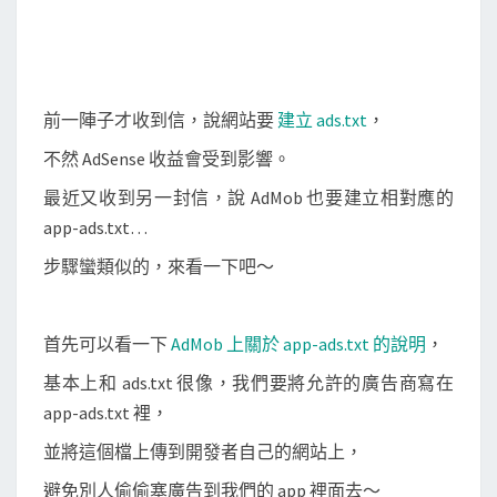
.
t
x
t
前一陣子才收到信，說網站要
建立 ads.txt
，
，
不然 AdSense 收益會受到影響。
避
免
最近又收到另一封信，說 AdMob 也要建立相對應的
a
app-ads.txt…
p
步驟蠻類似的，來看一下吧～
p
的
廣
首先可以看一下
AdMob 上關於 app-ads.txt 的說明
，
告
基本上和 ads.txt 很像，我們要將允許的廣告商寫在
收
app-ads.txt 裡，
益
並將這個檔上傳到開發者自己的網站上，
出
避免別人偷偷塞廣告到我們的 app 裡面去～
問