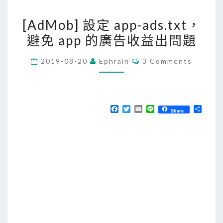
[
[AdMob] 設定 app-ads.txt，
A
避免 app 的廣告收益出問題
d
M
C
2019-08-20
Ephrain
3 Comments
o
O
M
b
M
E
]
N
T
設
F
T
E
L
分
Share
S
a
w
m
i
享
定
c
i
a
n
e
t
i
e
a
b
t
l
p
o
e
o
r
p
k
-
a
d
s