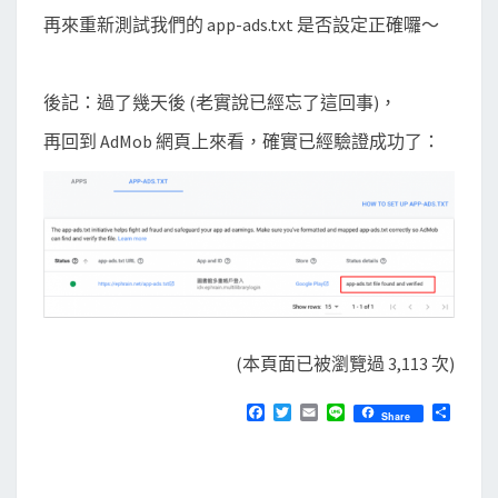
再來重新測試我們的 app-ads.txt 是否設定正確囉～
後記：過了幾天後 (老實說已經忘了這回事)，
再回到 AdMob 網頁上來看，確實已經驗證成功了：
(本頁面已被瀏覽過 3,113 次)
F
T
E
L
分
Share
a
w
m
i
享
c
i
a
n
e
t
i
e
b
t
l