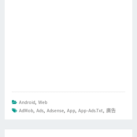
o
e
o
r
k
Android
,
Web
AdMob
,
Ads
,
Adsense
,
App
,
App-Ads.txt
,
廣告