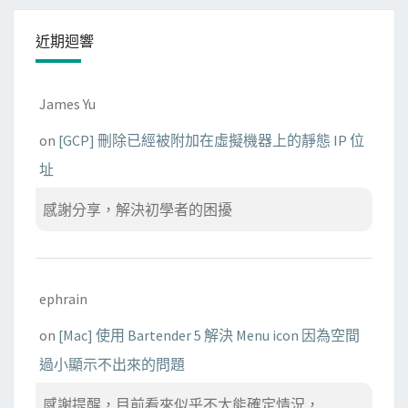
近期迴響
James Yu
on
[GCP] 刪除已經被附加在虛擬機器上的靜態 IP 位
址
感謝分享，解決初學者的困擾
ephrain
on
[Mac] 使用 Bartender 5 解決 Menu icon 因為空間
過小顯示不出來的問題
感謝提醒，目前看來似乎不太能確定情況， ...