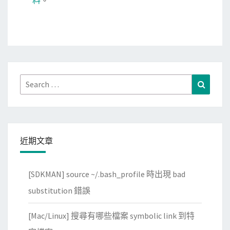
Search
Search
for:
近期文章
[SDKMAN] source ~/.bash_profile 時出現 bad
substitution 錯誤
[Mac/Linux] 搜尋有哪些檔案 symbolic link 到特