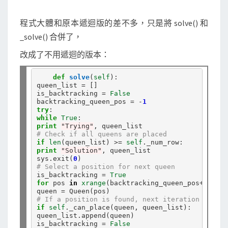
u
e
程式大體和原本遞迴版的差不多，只是將 solve() 和
e
_solve() 合併了，
n
改成了不用遞迴的版本：
)
問
def
solve
(
self
):

題
queen_list 
=
 []

is_backtracking 
=
False
backtracking_queen_pos 
=
-
1
try
while
True
print
"Trying"
# Check if all queens are placed
if
len
(queen_list) 
>=
self
.
print
"Solution"
, queen_list

sys
.
exit(
0
# Select a position for next queen
is_backtracking 
=
True
for
 pos 
in
xrange
(backtracking_queen_pos
+
1
, 
sel
queen 
=
# If a position is found, next iteration won't 
if
self
.
_can_place(queen, queen_list):

queen_list
.
append(queen)

is_backtracking 
=
False