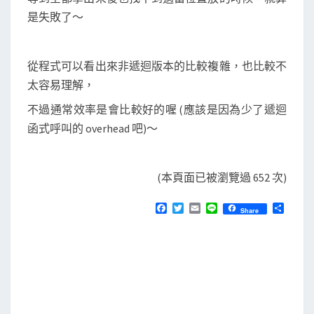
是失敗了～
從程式可以看出來非遞迴版本的比較複雜，也比較不
太容易理解，
不過通常效率是會比較好的喔 (應該是因為少了遞迴
函式呼叫的 overhead 吧)～
(本頁面已被瀏覽過 652 次)
F
T
E
L
分
Share
a
w
m
i
享
c
i
a
n
e
t
i
e
b
t
l
o
e
o
r
k