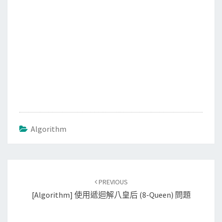
Algorithm
Post
PREVIOUS
navigation
[Algorithm] 使用遞迴解八皇后 (8-Queen) 問題