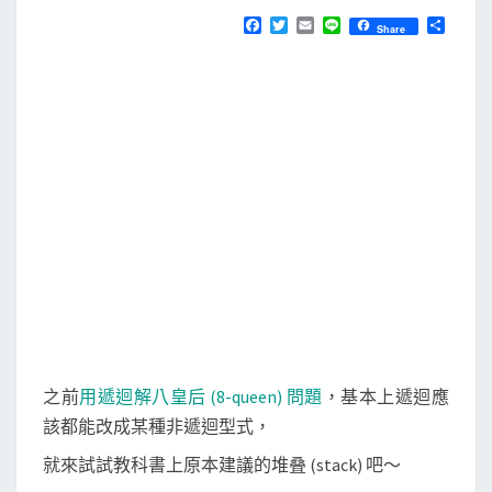
N
T
t
F
T
E
L
分
Share
S
a
w
m
i
享
h
c
i
a
n
e
t
i
e
m
b
t
l
]
o
e
o
r
使
k
用
堆
叠
解
八
皇
后
(
之前
用遞迴解八皇后 (8-queen) 問題
，基本上遞迴應
8
該都能改成某種非遞迴型式，
-
就來試試教科書上原本建議的堆叠 (stack) 吧～
q