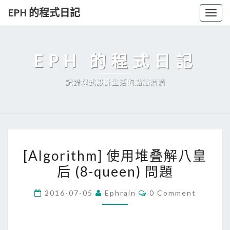
Skip
EPH 的程式日記
Togg
to
navig
content
EPH 的程式日記
記錄程式設計生活的點點滴滴
[
[Algorithm] 使用堆叠解八皇
A
后 (8-queen) 問題
l
g
C
2016-07-05
Ephrain
0 Comment
o
O
M
r
M
E
i