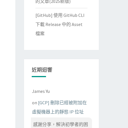
的文章(2025新版)
[GitHub] 使用 GitHub CLI
下載 Release 中的 Asset
檔案
近期迴響
James Yu
on
[GCP] 刪除已經被附加在
虛擬機器上的靜態 IP 位址
感謝分享，解決初學者的困