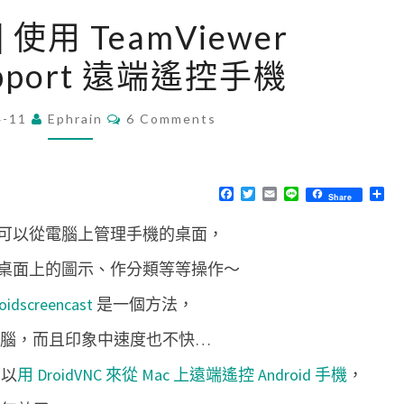
[
d] 使用 TeamViewer
A
upport 遠端遙控手機
n
d
C
4-11
Ephrain
r
6 Comments
O
M
o
M
i
E
N
F
T
E
L
分
Share
d
T
a
w
m
i
享
S
c
i
a
n
]
可以從電腦上管理手機的桌面，
e
t
i
e
b
t
l
使
o
e
桌面上的圖示、作分類等等操作～
o
r
用
k
oidscreencast
是一個方法，
T
e
上電腦，而且印象中速度也不快…
a
可以
用 DroidVNC 來從 Mac 上遠端遙控 Android 手機
，
m