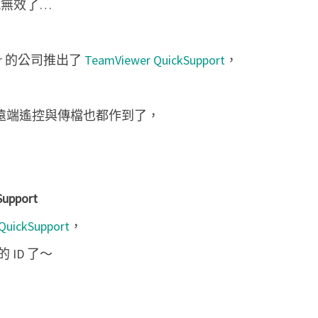
就無效了…
V
i
e
er 的公司推出了
TeamViewer QuickSupport
，
w
e
，遠端遙控與傳檔也都作到了，
r
Q
u
i
upport
c
k
QuickSupport
，
S
ID 了～
u
p
p