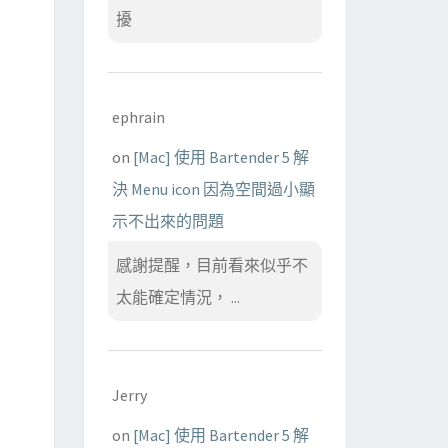
擾
ephrain
on
[Mac] 使用 Bartender 5 解
決 Menu icon 因為空間過小顯
示不出來的問題
感謝提醒，目前看來似乎不
太能確定情況， ...
Jerry
on
[Mac] 使用 Bartender 5 解