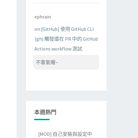
ephrain
on
[GitHub] 使用 GitHub CLI
(gh) 觸發還在 PR 中的 GitHub
Actions workflow 測試
不客氣喔~
本週熱門
[MOD] 自己安裝與設定中