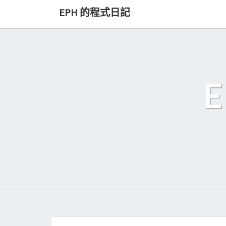
Skip
EPH 的程式日記
to
content