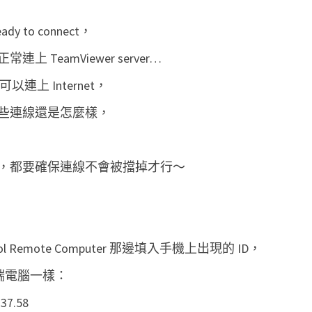
o
to connect，
r
t
TeamViewer server…
遠
連上 Internet，
端
些連線還是怎麼樣，
遙
控
手
，都要確保連線不會被擋掉才行～
機
rol Remote Computer 那邊填入手機上出現的 ID，
控遠端電腦一樣：