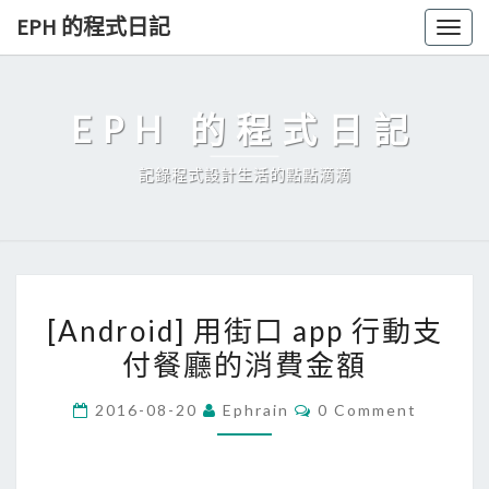
Skip
EPH 的程式日記
Togg
to
navig
content
EPH 的程式日記
記錄程式設計生活的點點滴滴
[
[Android] 用街口 app 行動支
A
付餐廳的消費金額
n
d
C
2016-08-20
Ephrain
0 Comment
r
O
M
o
M
E
i