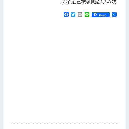
(本頁面已被瀏覽過 1,243 次)
F
T
E
L
分
Share
a
w
m
i
享
c
i
a
n
e
t
i
e
b
t
l
o
e
o
r
k