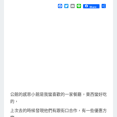
N
T
d
F
T
E
L
分
Share
S
a
w
m
i
享
]
c
i
a
n
e
t
i
e
用
b
t
l
街
o
e
o
r
口
k
a
p
p
行
動
支
付
餐
公館的感恩小館是我蠻喜歡的一家餐廳，東西蠻好吃
廳
的，
的
上次去的時候發現他們有跟街口合作，有一些優惠方
消