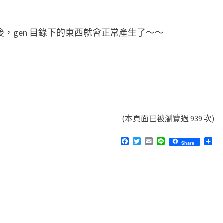
見
的
設後，gen 目錄下的東西就會正常產生了～～
問
題
(本頁面已被瀏覽過 939 次)
F
T
E
L
分
Share
a
w
m
i
享
c
i
a
n
e
t
i
e
b
t
l
o
e
o
r
k