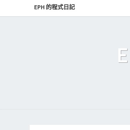
Skip
EPH 的程式日記
to
content