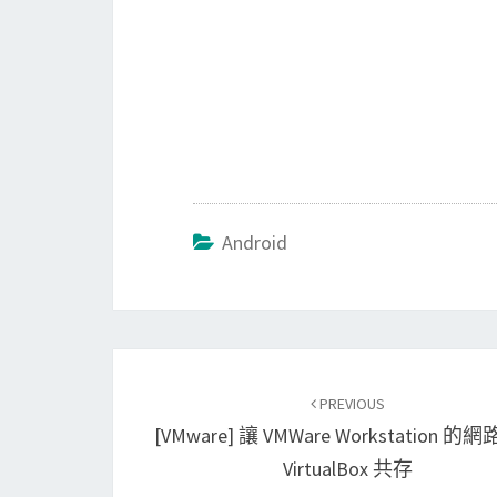
Android
Post
PREVIOUS
navigation
[VMware] 讓 VMWare Workstation 
VirtualBox 共存