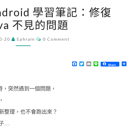
[
 Android 學習筆記：修復
A
java 不見的問題
n
d
C
0-20
Ephrain
r
0 Comment
O
M
o
M
i
E
N
F
T
E
L
分
Share
d
T
a
w
m
i
享
S
c
i
a
n
]
e
t
i
e
b
t
l
A
o
e
匯出時，突然遇到一個問題，
o
r
n
k
了，
d
r
再重新整理，也不會跑出來？
o
子…
i