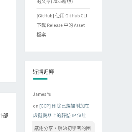
的文章(2025新版)
[GitHub] 使用 GitHub CLI
下載 Release 中的 Asset
檔案
近期迴響
James Yu
on
[GCP] 刪除已經被附加在
行外部
虛擬機器上的靜態 IP 位址
感謝分享，解決初學者的困