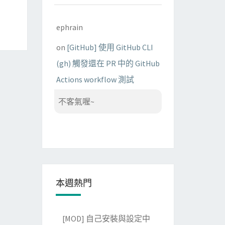
ephrain
on
[GitHub] 使用 GitHub CLI
(gh) 觸發還在 PR 中的 GitHub
Actions workflow 測試
不客氣喔~
本週熱門
[MOD] 自己安裝與設定中