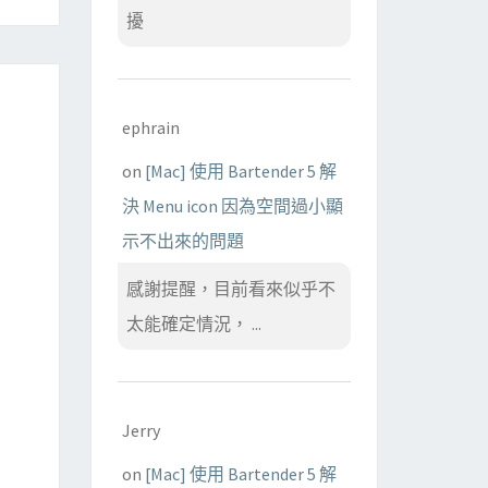
擾
ephrain
on
[Mac] 使用 Bartender 5 解
決 Menu icon 因為空間過小顯
示不出來的問題
感謝提醒，目前看來似乎不
太能確定情況， ...
Jerry
on
[Mac] 使用 Bartender 5 解