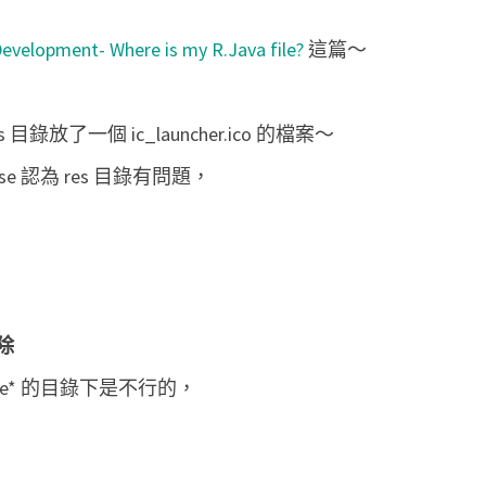
d
evelopment- Where is my R.Java file?
這篇～
學
習
筆
放了一個 ic_launcher.ico 的檔案～
記
e 認為 res 目錄有問題，
：
修
復
R
.
j
除
a
awable* 的目錄下是不行的，
v
a
不