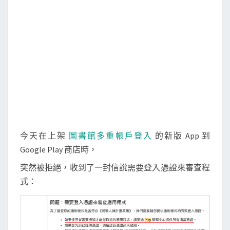
p
o
e
o
r
上
k
架
G
o
o
g
l
e
P
今天在上架
圖書館多重帳戶登入
的新版 App 到
l
Google Play 商店時，
a
突然被拒絕，收到了一封信說需要登入憑證來審查程
y
式：
商
店
被
拒