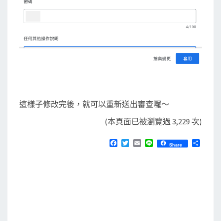
這樣子修改完後，就可以重新送出審查囉～
(本頁面已被瀏覽過 3,229 次)
F
T
E
L
分
Share
a
w
m
i
享
c
i
a
n
e
t
i
e
b
t
l
o
e
o
r
k