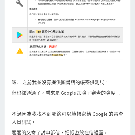
絕
，
因
為
需
要
登
入
憑
證
嗯… 之前我並沒有提供圖書館的帳密供測試，
來
但也都通過了，看來是 Google 加強了審查的強度…
審
查
程
不過因為我找不到哪邊可以填帳密給 Google 的審查
式
人員測試，
？
蠢蠢的又寄了封申訴信，把帳密放在信裡面，