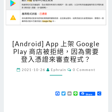
[
[Android] App 上架 Google
A
Play 商店被拒絕，因為需要
n
登入憑證來審查程式？
d
r
C
2021-10-26
Ephrain
0 Comment
o
O
M
i
M
E
d
N
]
T
F
T
E
L
分
Share
S
a
w
m
i
享
A
c
i
a
n
e
t
i
e
p
b
t
l