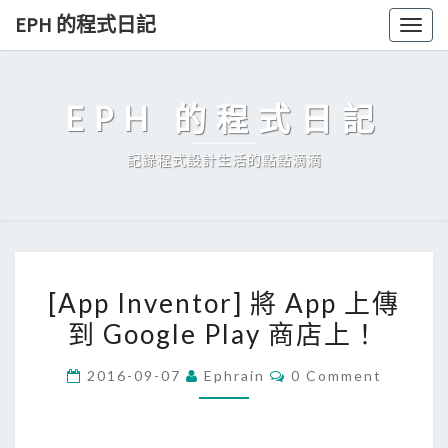
Skip
EPH 的程式日記
Togg
to
navig
content
EPH 的程式日記
記錄程式設計生活的點點滴滴
[
[App Inventor] 將 App 上傳
A
到 Google Play 商店上！
p
p
C
2016-09-07
Ephrain
0 Comment
I
O
M
n
M
E
v