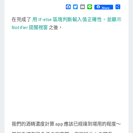
N
T
e
F
T
E
L
分
Share
S
a
w
m
i
享
n
c
i
a
n
在完成了
用 If-else 區塊判斷輸入值正確性，並顯示
e
t
i
e
t
b
t
l
Notifier 提醒視窗
之後，
o
o
e
o
r
r
k
]
將
A
p
p
上
傳
到
G
o
我們的酒精濃度計算 app 應該已經達到堪用的程度～
o