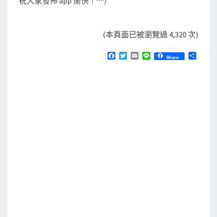
祝大家發佈 app 愉快！^^/
(本頁面已被瀏覽過 4,320 次)
F
T
E
L
分
Share
a
w
m
i
享
c
i
a
n
e
t
i
e
b
t
l
o
e
o
r
k