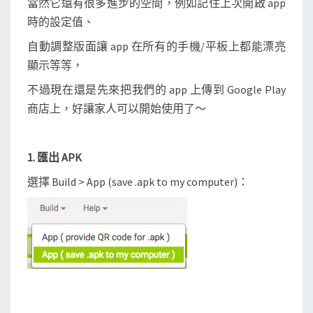
當然它還有很多進步的空間，例如記住上次開啟 app
g
時的設定值、
l
e
自動調整版面讓 app 在所有的手機/平板上都能漂亮
P
顯示等等，
l
不過現在還是先來把我們的 app 上傳到 Google Play
a
商店上，好讓家人可以開始使用了～
y
商
店
1. 匯出 APK
上
選擇 Build > App (save .apk to my computer)：
！