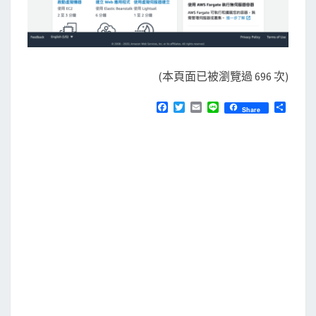
(本頁面已被瀏覽過 696 次)
F
T
E
L
分
Share
a
w
m
i
享
c
i
a
n
e
t
i
e
b
t
l
o
e
o
r
k