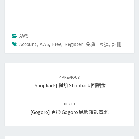
AWS
Account
,
AWS
,
Free
,
Register
,
免費
,
帳號
,
註冊
Post
PREVIOUS
navigation
[Shopback] 提領 Shopback 回饋金
NEXT
[Gogoro] 更換 Gogoro 感應鑰匙電池