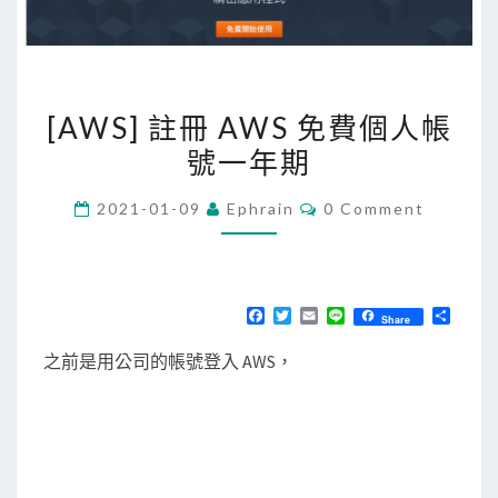
[
[AWS] 註冊 AWS 免費個人帳
A
號一年期
W
S
C
2021-01-09
Ephrain
0 Comment
]
O
M
註
M
E
冊
N
T
A
F
T
E
L
分
Share
S
a
w
m
i
享
W
c
i
a
n
之前是用公司的帳號登入 AWS，
e
t
i
e
S
b
t
l
免
o
e
o
r
費
k
個
人