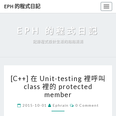
Skip
EPH 的程式日記
Togg
to
navig
content
EPH 的程式日記
記錄程式設計生活的點點滴滴
[
[C++] 在 Unit-testing 裡呼叫
C
class 裡的 protected
+
member
+
]
C
2015-10-01
Ephrain
0 Comment
在
O
M
U