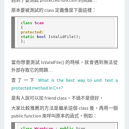
遇到了要測試 protected function 的問題…
a
s
原本要被測試的 class 定義像是下面這樣：
s
class
Scan
裡
的
protected:
static
bool
 IsValidFile();

p
r
o
當你想要測試 IsValidFile() 的時候，就會遇到無法從
t
外部存取它的問題…
e
c
查了一下
What is the best way to unit test a
t
protected method in C++?
e
是有人說可以加 friend class，不過不是很好，
d
大家比較推薦的方法是繼承這個 class 後，再用一個
m
public function 來呼叫原本的函式，例如：
e
m
class
WrapScan
:
public
 Scan
