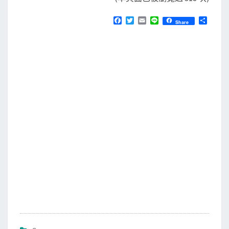
F
T
E
L
分
Share
a
w
m
i
享
c
i
a
n
e
t
i
e
b
t
l
o
e
o
r
k