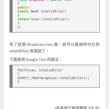
b
public:
e
static
bool
 IsValidFile()

r
return
 Scan
::
IsValidFile();

}

有了這個 WrapScan class 後，就可以直接呼叫它的
IsValidFile() 來測試了，
下面是用 Google Test 的寫法：
TEST(Scan, IsValidFile)

{

EXPECT_TRUE(WrapScan
::
IsValidFile());

(本頁面已被瀏覽過 318 次)