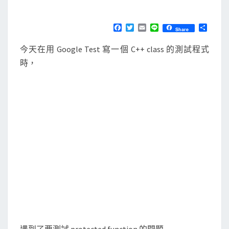
M
E
n
N
i
T
F
T
E
L
分
Share
S
a
w
m
i
享
t
c
i
a
n
今天在用 Google Test 寫一個 C++ class 的測試程式
e
t
i
e
-
b
t
l
時，
t
o
e
o
r
e
k
s
t
i
n
g
裡
呼
叫
c
l