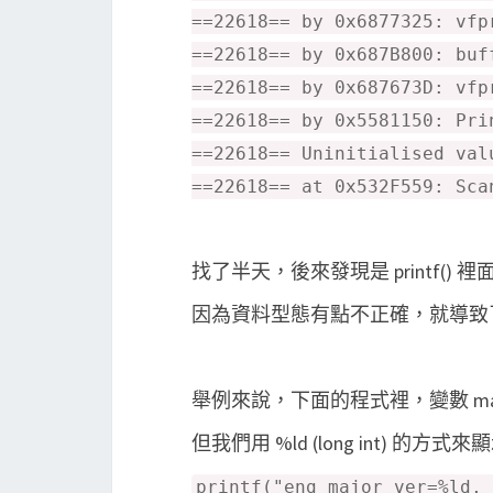
==22618== by 0x6877325: vfp
==22618== by 0x687B800: buf
==22618== by 0x687673D: vfp
==22618== by 0x5581150: Pri
==22618== Uninitialised val
==22618== at 0x532F559: Sca
找了半天，後來發現是 printf() 裡面用
因為資料型態有點不正確，就導致
舉例來說，下面的程式裡，變數 major 和 
但我們用 %ld (long int) 的方式來
printf("eng_major_ver=%ld, 