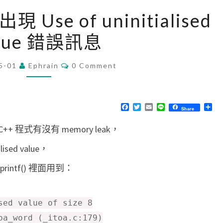
[
 出現 Use of uninitialised
C
alue 錯誤訊息
+
+
C
5-01
Ephrain
]
0 Comment
O
M
V
M
a
E
N
F
T
E
L
分
Share
l
T
a
w
m
i
享
S
c
i
a
n
g
++ 程式有沒有 memory leak，
e
t
i
e
b
t
l
r
o
e
sed value，
o
r
i
k
ntf() 裡面用到：
n
d
出
sed value of size 8
現
oa_word (_itoa.c:179)