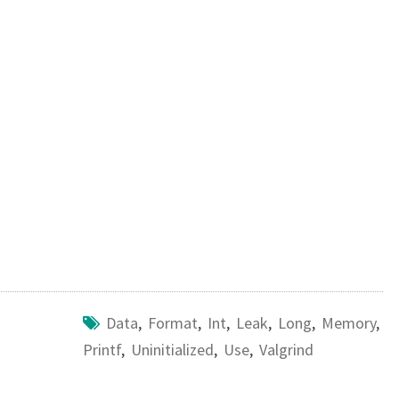
c
i
a
n
e
t
i
e
b
t
l
o
e
o
r
k
Data
,
Format
,
Int
,
Leak
,
Long
,
Memory
,
Printf
,
Uninitialized
,
Use
,
Valgrind