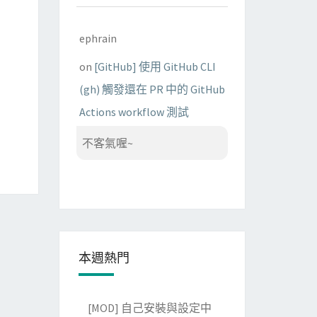
ephrain
on
[GitHub] 使用 GitHub CLI
(gh) 觸發還在 PR 中的 GitHub
Actions workflow 測試
不客氣喔~
本週熱門
[MOD] 自己安裝與設定中