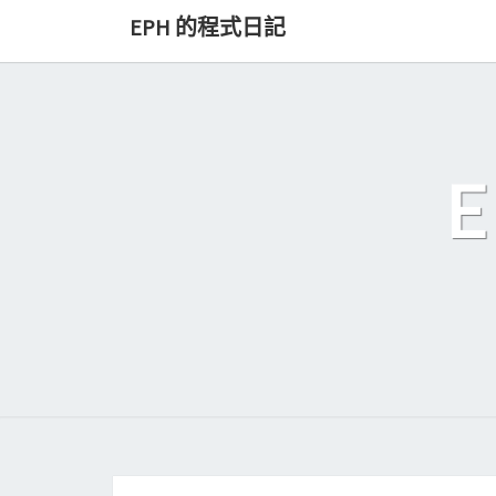
Skip
EPH 的程式日記
to
content