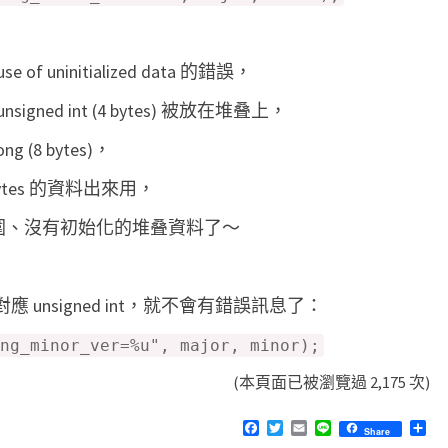
s
e
f uninitialized data 的錯誤，
d
v
signed int (4 bytes) 被放在堆叠上，
a
g (8 bytes)，
l
 bytes 的資料出來用，
u
出範圍、沒有初始化的堆叠資料了～
e
錯
誤
 unsigned int，就不會有錯誤訊息了：
訊
ng_minor_ver=%u", major, minor);
息
(本頁面已被瀏覽過 2,175 次)
F
T
E
L
分
Share
a
w
m
i
享