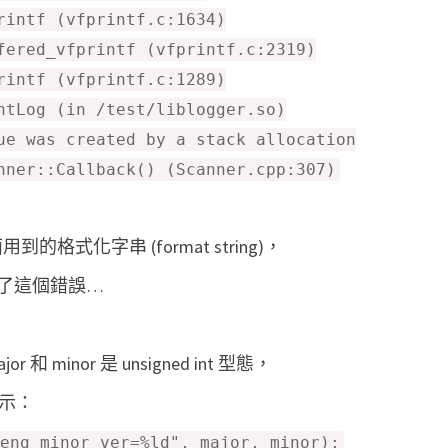
U
rintf (vfprintf.c:1634)
s
fered_vfprintf (vfprintf.c:2319)
e
rintf (vfprintf.c:1289)
o
ntLog (in /test/liblogger.so)
f
ue was created by a stack allocation
u
nner::Callback() (Scanner.cpp:307)
n
i
到的格式化字串 (format string)，
n
了這個錯誤…
i
t
i
minor 是 unsigned int 型態，
a
顯示：
l
i
eng_minor_ver=%ld", major, minor);