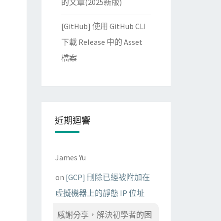
的文章(2025新版)
[GitHub] 使用 GitHub CLI
下載 Release 中的 Asset
檔案
近期迴響
James Yu
on
[GCP] 刪除已經被附加在
虛擬機器上的靜態 IP 位址
感謝分享，解決初學者的困