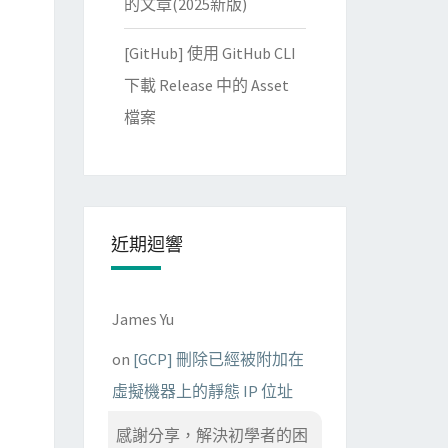
的文章(2025新版)
[GitHub] 使用 GitHub CLI
下載 Release 中的 Asset
檔案
近期迴響
James Yu
on
[GCP] 刪除已經被附加在
虛擬機器上的靜態 IP 位址
感謝分享，解決初學者的困