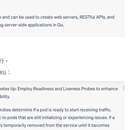
行，
8S)：