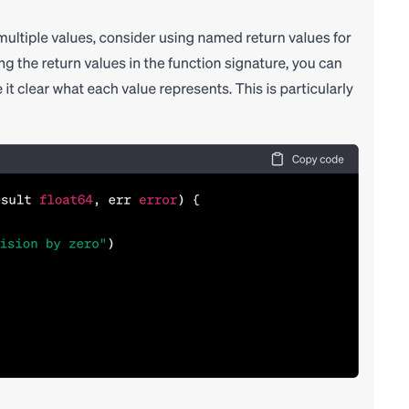
術
的
最
佳
實
踐
T
i
p
s