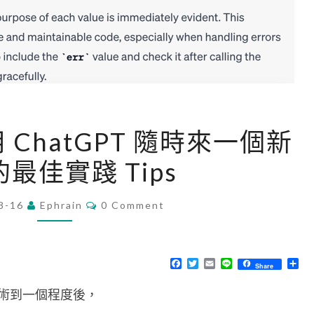
[
使用 ChatGPT 隨時來一個新
C
最佳實踐 Tips
h
a
C
8-16
Ephrain
t
0 Comment
O
M
G
M
P
E
N
F
T
E
L
分
Share
T
T
a
w
m
i
享
S
c
i
a
n
]
術到一個程度後，
e
t
i
e
b
t
l
使