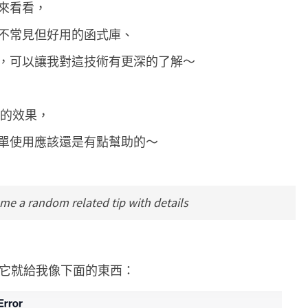
o
e
來看看，
o
r
用
k
不常見但好用的函式庫、
C
h
，可以讓我對這技術有更深的了解～
a
t
似的效果，
G
單使用應該還是有點幫助的～
P
T
隨
 me a random related tip with details
時
來
一
個
ng，它就給我像下面的東西：
新
技