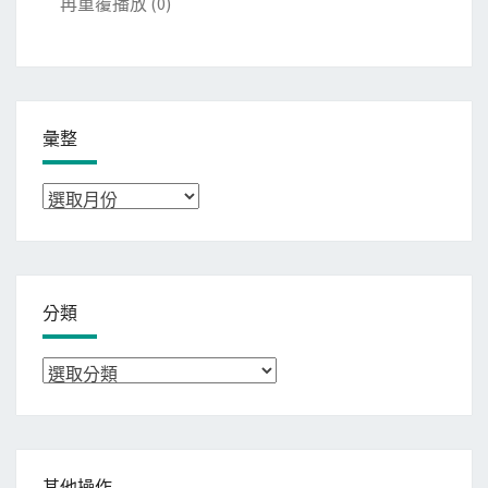
再重覆播放
(0)
彙整
彙
整
分類
分
類
其他操作