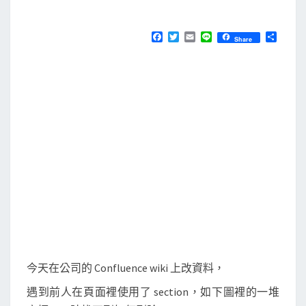
M
E
e
N
n
T
F
T
E
L
分
Share
S
a
w
m
i
享
c
c
i
a
n
e
t
i
e
e
b
t
l
]
o
e
o
r
移
k
除
C
o
n
f
l
u
e
今天在公司的 Confluence wiki 上改資料，
n
遇到前人在頁面裡使用了 section，如下圖裡的一堆
c