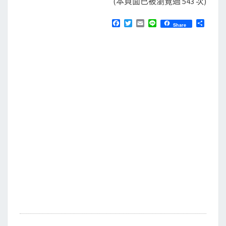
(本頁面已被瀏覽過 543 次)
F
T
E
L
分
Share
a
w
m
i
享
c
i
a
n
e
t
i
e
b
t
l
o
e
o
r
k