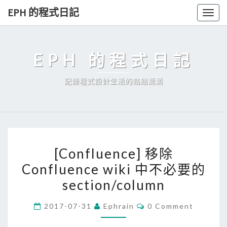
Skip
EPH 的程式日記
Togg
to
navig
content
EPH 的程式日記
記錄程式設計生活的點點滴滴
[
[Confluence] 移除
C
Confluence wiki 中不必要的
o
section/column
n
f
C
2017-07-31
Ephrain
0 Comment
l
O
M
u