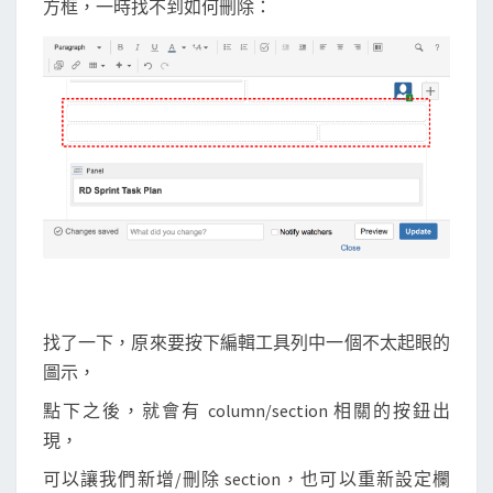
方框，一時找不到如何刪除：
e
w
i
k
i
中
不
必
要
的
s
e
找了一下，原來要按下編輯工具列中一個不太起眼的
c
圖示，
t
點下之後，就會有 column/section 相關的按鈕出
i
現，
o
可以讓我們新增/刪除 section，也可以重新設定欄
n