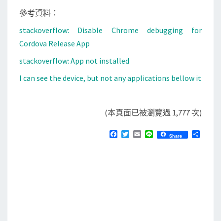
參考資料：
stackoverflow: Disable Chrome debugging for
Cordova Release App
stackoverflow: App not installed
I can see the device, but not any applications bellow it
(本頁面已被瀏覽過 1,777 次)
F
T
E
L
分
Share
a
w
m
i
享
c
i
a
n
e
t
i
e
b
t
l
o
e
o
r
k