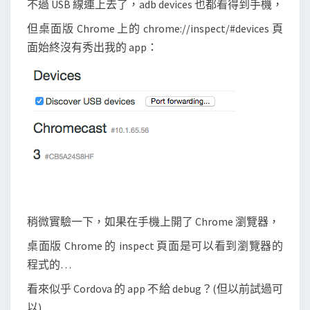
不過 USB 線連上去了，adb devices 也都看得到手機，
b
u
但桌面版 Chrome 上的 chrome://inspect/#devices 頁
g
面始終沒有秀出我的 app：
C
o
r
d
o
v
a
a
p
稍微實驗一下，如果在手機上開了 Chrome 瀏覽器，
p
桌面版 Chrome 的 inspect 頁面是可以看到瀏覽器的
程式的…
看來似乎 Cordova 的 app 不給 debug？(但以前試過可
以)