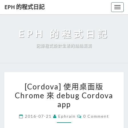
Skip
EPH 的程式日記
Togg
to
navig
content
EPH 的程式日記
記錄程式設計生活的點點滴滴
[
[Cordova] 使用桌面版
C
Chrome 來 debug Cordova
o
app
r
d
C
2016-07-21
Ephrain
0 Comment
o
O
M
v