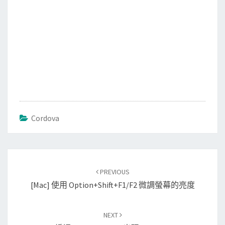
Cordova
Post
PREVIOUS
navigation
[Mac] 使用 Option+Shift+F1/F2 微調螢幕的亮度
NEXT