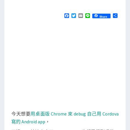
M
E
a
N
]
T
F
T
E
L
分
Share
S
a
w
m
i
享
使
c
i
a
n
e
t
i
e
用
b
t
l
桌
o
e
o
r
面
k
版
C
h
r
o
m
e
來
今天想要
用桌面版 Chrome 來 debug 自己用 Cordova
d
寫的 Android app
，
e