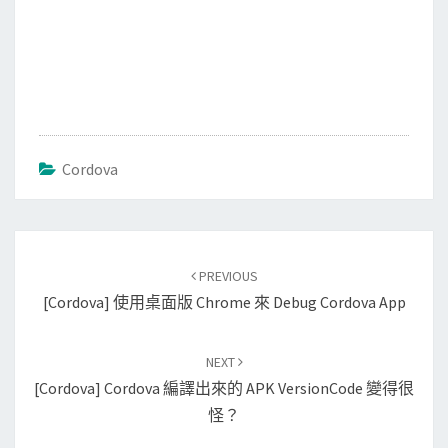
Cordova
Post
PREVIOUS
navigation
[Cordova] 使用桌面版 Chrome 來 Debug Cordova App
NEXT
[Cordova] Cordova 編譯出來的 APK VersionCode 變得很
怪？