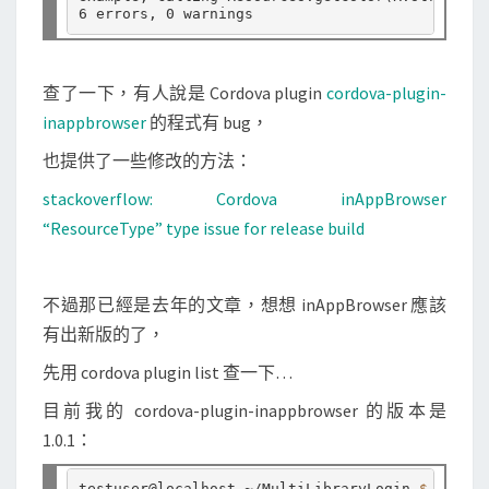
e
o
f
查了一下，有人說是 Cordova plugin
cordova-plugin-
t
inappbrowser
的程式有 bug，
y
也提供了一些修改的方法：
p
e
stackoverflow: Cordova inAppBrowser
i
“ResourceType” type issue for release build
d
的
不過那已經是去年的文章，想想 inAppBrowser 應該
錯
有出新版的了，
誤
先用 cordova plugin list 查一下…
目前我的 cordova-plugin-inappbrowser 的版本是
1.0.1：
testuser@localhost ~/MultiLibraryLogin 
$ 
cordov