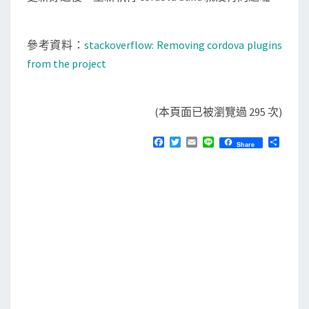
參考資料：
stackoverflow: Removing cordova plugins
from the project
(本頁面已被瀏覽過 295 次)
F
T
E
L
分
Share
a
w
m
i
享
c
i
a
n
e
t
i
e
b
t
l
o
e
o
r
k