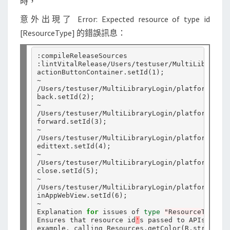
時，
出
現
意外出現了 Error: Expected resource of type id
E
[ResourceType] 的錯誤訊息：
x
:compileReleaseSources

p
:lintVitalRelease/Users/testuser/MultiLibraryLo
e
actionButtonContainer.setId
(
1
)
;

~

c
/Users/testuser/MultiLibraryLogin/platforms/and
back.setId
(
2
)
;

t
~

e
/Users/testuser/MultiLibraryLogin/platforms/and
forward.setId
(
3
)
;

d
~

/Users/testuser/MultiLibraryLogin/platforms/and
r
edittext.setId
(
4
)
;

e
~

/Users/testuser/MultiLibraryLogin/platforms/and
s
close.setId
(
5
)
;

~

o
/Users/testuser/MultiLibraryLogin/platforms/and
inAppWebView.setId
(
6
)
;

u
~

r
Explanation 
for 
issues of 
type
"ResourceType"
:

Ensures that resource id
'
s passed to APIs are o
c
example, calling Resources.getColor
(
R.string.na