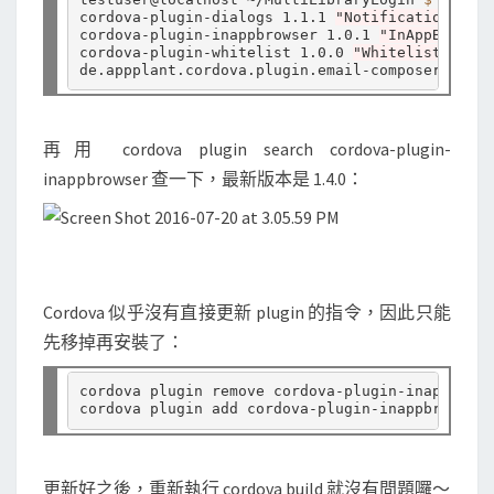
cordova-plugin-dialogs 1.1.1 
"Notification"
cordova-plugin-inappbrowser 1.0.1 
"InAppBrowser
cordova-plugin-whitelist 1.0.0 
"Whitelist"
de.appplant.cordova.plugin.email-composer 0.8.3
再用 cordova plugin search cordova-plugin-
inappbrowser 查一下，最新版本是 1.4.0：
Cordova 似乎沒有直接更新 plugin 的指令，因此只能
先移掉再安裝了：
cordova plugin remove cordova-plugin-inappbrows
更新好之後，重新執行 cordova build 就沒有問題囉～