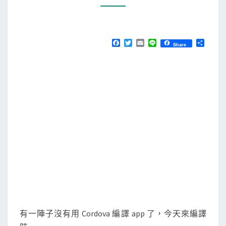
O
M
a
M
]
E
N
編
T
F
T
E
L
分
Share
S
a
w
m
i
享
譯
c
i
a
n
I
e
t
i
e
b
t
l
n
o
e
o
r
A
k
p
p
B
r
o
w
s
e
有一陣子沒有用 Cordova 編譯 app 了，今天來編譯
r