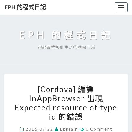
Skip
EPH 的程式日記
Togg
to
navig
content
EPH 的程式日記
記錄程式設計生活的點點滴滴
[
[Cordova] 編譯
C
InAppBrowser 出現
o
Expected resource of type
r
d
id 的錯誤
o
C
2016-07-22
Ephrain
0 Comment
v