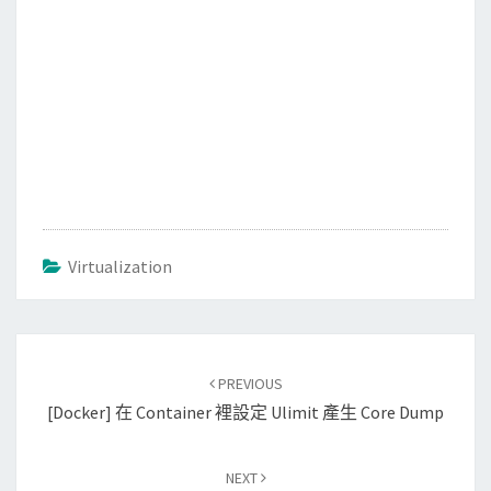
Virtualization
Post
PREVIOUS
navigation
[Docker] 在 Container 裡設定 Ulimit 產生 Core Dump
NEXT