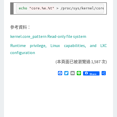
echo
"core.%e.%t"
參考資料：
kernel.core_pattern Read-only file system
Runtime privilege, Linux capabilities, and LXC
configuration
(本頁面已被瀏覽過 1,587 次)
F
T
E
L
分
Share
a
w
m
i
享
c
i
a
n
e
t
i
e
b
t
l
o
e
o
r
k