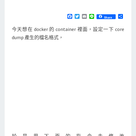
M
E
]
N
在
T
F
T
E
L
分
Share
S
a
w
m
i
享
c
c
i
a
n
今天想在 docker 的 container 裡面，設定一下 core
e
t
i
e
o
b
t
l
dump 產生的檔名格式，
n
o
e
o
r
t
k
a
i
n
e
r
裡
設
定
c
o