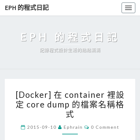
Skip
EPH 的程式日記
Togg
to
navig
content
EPH 的程式日記
記錄程式設計生活的點點滴滴
[
[Docker] 在 container 裡設
D
定 core dump 的檔案名稱格
o
式
c
k
C
2015-09-10
Ephrain
0 Comment
e
O
M
r