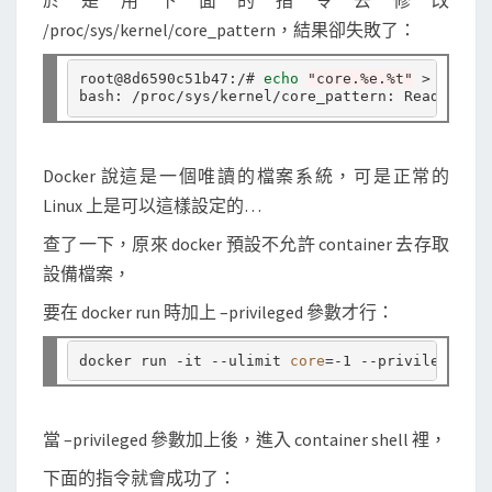
於是用下面的指令去修改
r
/proc/sys/kernel/core_pattern，結果卻失敗了：
e
d
root@8d6590c51b47:/# 
echo
"core.%e.%t"
 > /proc/
u
m
p
Docker 說這是一個唯讀的檔案系統，可是正常的
的
Linux 上是可以這樣設定的…
檔
查了一下，原來 docker 預設不允許 container 去存取
案
設備檔案，
名
稱
要在 docker run 時加上 –privileged 參數才行：
格
式
docker run -it --ulimit 
core
=
當 –privileged 參數加上後，進入 container shell 裡，
下面的指令就會成功了：