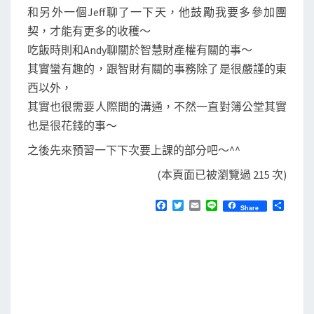
和另外一個Jeff聊了一下天，他鼓勵我要多參加團
契，才能有更多的收穫～
吃飯時則和Andy聊關於智慧財產權有關的事～
其實蠻有趣的，跟智財有關的事務除了是很嚴謹的東
西以外，
其實也很需要人際間的溝通，不然一直對簿公堂其實
也是很花錢的事～
之後先來預習一下下次要上課的部分吧～^^
(本頁面已被瀏覽過 215 次)
F
T
E
L
分
Share
a
w
m
i
享
c
i
a
n
e
t
i
e
b
t
l
o
e
o
r
k