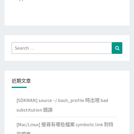
Search
Search
for:
近期文章
[SDKMAN] source ~/.bash_profile 時出現 bad
substitution 錯誤
[Mac/Linux] 搜尋有哪些檔案 symbolic link 到特