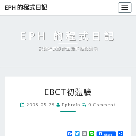
Skip
EPH 的程式日記
Togg
to
navig
content
EPH 的程式日記
記錄程式設計生活的點點滴滴
E
EBCT初體驗
B
C
C
2008-05-25
Ephrain
0 Comment
O
T
M
初
M
E
體
N
T
F
T
E
L
分
驗
Share