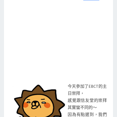
S
a
w
m
i
享
c
i
a
n
e
t
i
e
b
t
l
o
e
o
r
k
今天參加了EBCT的主
日崇拜，
感覺跟信友堂的崇拜
其實蠻不同的～
因為有點遲到，我們