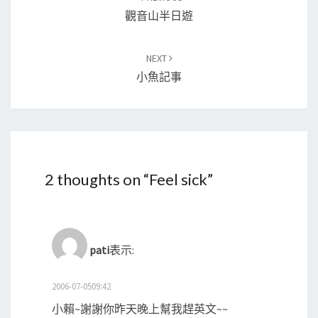
navigation
觀音山半日遊
NEXT
小魚記事
2 thoughts on “
Feel sick
”
pati
表示:
2006-07-0509:42
小賴~謝謝你昨天晚上幫我趕英文~~