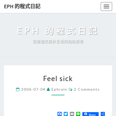
Skip
EPH 的程式日記
Togg
to
navig
content
EPH 的程式日記
記錄程式設計生活的點點滴滴
F
Feel sick
e
e
C
2006-07-04
Ephrain
2 Comments
O
l
M
s
M
E
i
N
T
F
T
E
L
分
c
Share