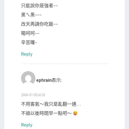
只能說你是強者~~
黑ㄟ黑~~~
改天再請你吃飯~~
喝呵呵~~
辛苦囉~
Reply
ephrain
表示:
2006-07-0514:20
不用客氣～我只是亂翻一通…
不過以後時間早一點吧～
Reply