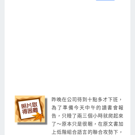
S
a
w
m
i
享
k
c
i
a
n
e
t
i
e
b
t
l
o
e
o
r
k
昨晚在公司待到十點多才下班，
為了準備今天中午的讀書會報
告，只睡了兩三個小時就爬起來
了～原本只是很睏，在原文書加
上低階組合語言的聯合攻勢下，