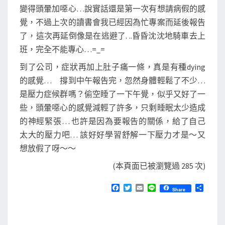
變得頭暈加噁心…說實話還是第一次有想請病假的感
覺，不過上次的讀書會我已經因為忙專案而延後報告
了，這次再延倒像是在逃避了. ..昏昏沈沈地騎車去上
班，完全不能專心…=_=
到了公司，症狀再加上肚子痛一條，真是有種dying
的感覺… 撐到中午報告完，忽然身體輕鬆了不少…
是壓力症候群嗎？偷空睡了一下午覺，似乎又好了一
些，頭暈噁心的感覺減輕了許多，只剩睡眠太少造成
的神經緊張… 也許是因為要報告的關係，給了自己
太大的壓力吧… 該好好學習舒解一下壓力才是～又
想放假了呀～～
(本頁面已被瀏覽過 285 次)
F
T
E
L
分
Share
a
w
m
i
享
c
i
a
n
e
t
i
e
b
t
l