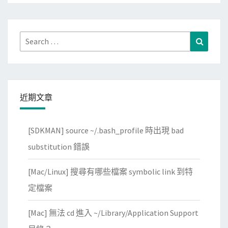
Search
Search
for:
近期文章
[SDKMAN] source ~/.bash_profile 時出現 bad
substitution 錯誤
[Mac/Linux] 搜尋有哪些檔案 symbolic link 到特
定檔案
[Mac] 無法 cd 進入 ~/Library/Application Support