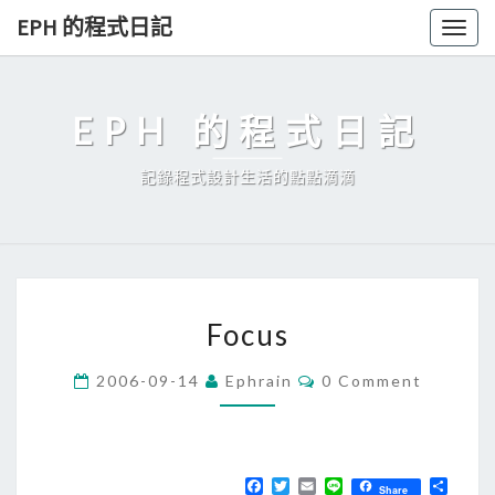
Skip
EPH 的程式日記
Togg
to
navig
content
EPH 的程式日記
記錄程式設計生活的點點滴滴
F
Focus
o
c
C
2006-09-14
Ephrain
0 Comment
O
u
M
s
M
E
N
T
F
T
E
L
分
Share