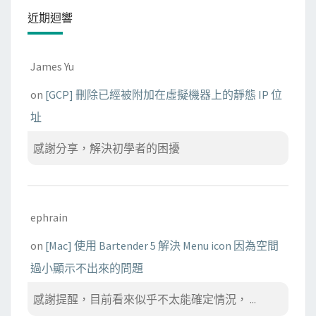
近期迴響
James Yu
on
[GCP] 刪除已經被附加在虛擬機器上的靜態 IP 位
址
感謝分享，解決初學者的困擾
ephrain
on
[Mac] 使用 Bartender 5 解決 Menu icon 因為空間
過小顯示不出來的問題
感謝提醒，目前看來似乎不太能確定情況， ...