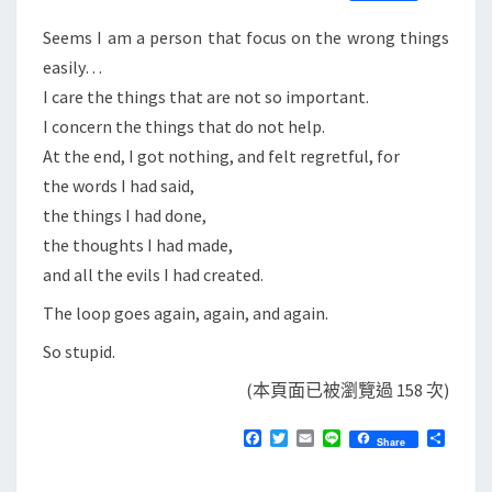
S
a
w
m
i
享
c
i
a
n
Seems I am a person that focus on the wrong things
e
t
i
e
b
t
l
easily…
o
e
I care the things that are not so important.
o
r
k
I concern the things that do not help.
At the end, I got nothing, and felt regretful, for
the words I had said,
the things I had done,
the thoughts I had made,
and all the evils I had created.
The loop goes again, again, and again.
So stupid.
(本頁面已被瀏覽過 158 次)
F
T
E
L
分
Share
a
w
m
i
享
c
i
a
n
e
t
i
e