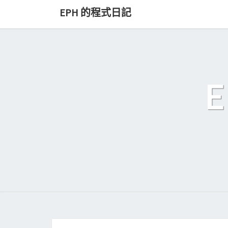
Skip
EPH 的程式日記
to
content