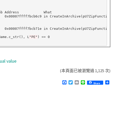
b Address            What

   0x00007ffff7bcb6c9 in CreateInArchive
(
pU7ZipFunctions
   0x00007ffff7bcb71e in CreateInArchive
(
pU7ZipFunctions
Name.c_str
()
, L
"PE"
)
==
 0

ual value
(本頁面已被瀏覽過 1,125 次)
F
T
E
L
分
Share
a
w
m
i
享
c
i
a
n
e
t
i
e
b
t
l
o
e
o
r
k