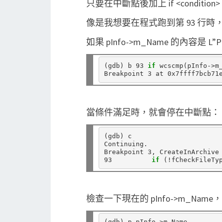
只要在中斷點後加上 if <conditio
像是我想要在程式跑到第 93 行時
如果 pInfo->m_Name 的內容是
(
gdb
)
 b 93 
if 
wcscmp
(
pInfo->m
當條件滿足時，就會停在中斷點：
(
gdb
)
 c

Continuing.

Breakpoint 3, CreateInArchive
93	    
if
(
!fCheckFileTy
檢查一下現在的 pInfo->m_Name
(
gdb
)