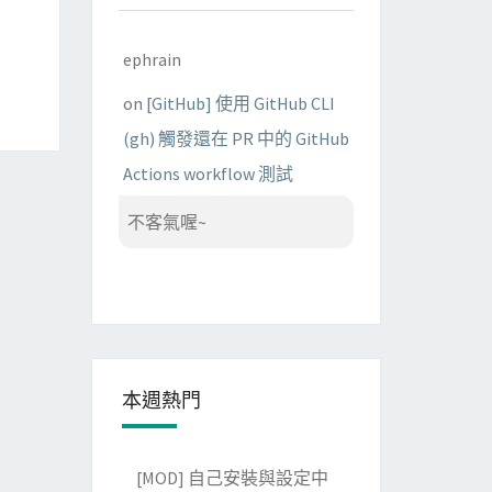
ephrain
on
[GitHub] 使用 GitHub CLI
(gh) 觸發還在 PR 中的 GitHub
Actions workflow 測試
不客氣喔~
本週熱門
[MOD] 自己安裝與設定中