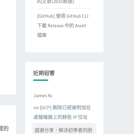
的文章(2025新版)
[GitHub] 使用 GitHub CLI
下載 Release 中的 Asset
檔案
近期迴響
James Yu
on
[GCP] 刪除已經被附加在
虛擬機器上的靜態 IP 位址
瀏覽的
感謝分享，解決初學者的困