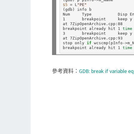
$5
=
 L
"PE"
(
gdb
)
 info b

Num     Type           Disp En
1       breakpoint     keep y
at 7ZipOpenArchive.cpp:88

breakpoint already hit 1 
time
3       breakpoint     keep y
at 7ZipOpenArchive.cpp:93

stop only 
if 
wcscmp
(
pInfo->m_
breakpoint already hit 1 
time
參考資料：
GDB: break if variable eq