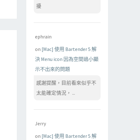
擾
ephrain
on
[Mac] 使用 Bartender 5 解
決 Menu icon 因為空間過小顯
示不出來的問題
感謝提醒，目前看來似乎不
太能確定情況， ...
Jerry
on
[Mac] 使用 Bartender 5 解