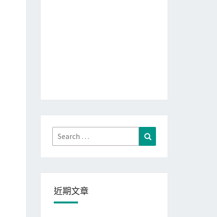
Search
Search
for:
t
=
L
""
, 
archive
=
..., 
fCheckFileTypeBySignature
=
true
)
 at 7Z
近期文章