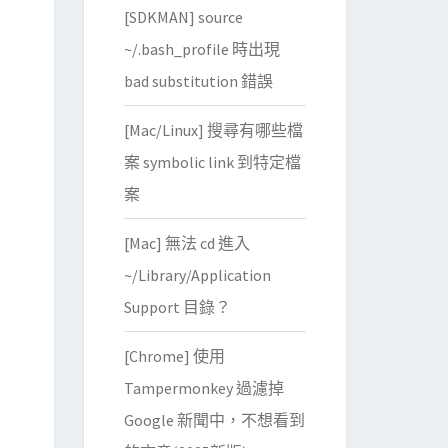
[SDKMAN] source
~/.bash_profile 時出現
, C7ZipObjectPtrArray const&, CMyComPtr<IInStream>&, wst
bad substitution 錯誤
, C7ZipObjectPtrArray const&, CMyComPtr<IInStream>&, wst
[Mac/Linux] 搜尋有哪些檔
案 symbolic link 到特定檔
案
[Mac] 無法 cd 進入
~/Library/Application
Support 目錄？
[Chrome] 使用
Tampermonkey 過濾掉
Google 新聞中，不想看到