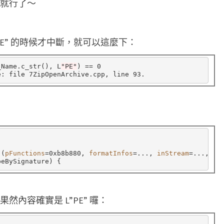
n> 就行了～
中
，
斷
點
 L”PE” 的時候才中斷，就可以這麼下：
，
_Name.c_str
()
, L
"PE"
)
==
 0

條
件
滿
足
才
中
 
(
pFunctions
=
0xb8b880, 
formatInfos
=
..., 
inStream
=
..., 
ex
斷
peBySignature
)
{
，果然內容確實是 L”PE” 囉：