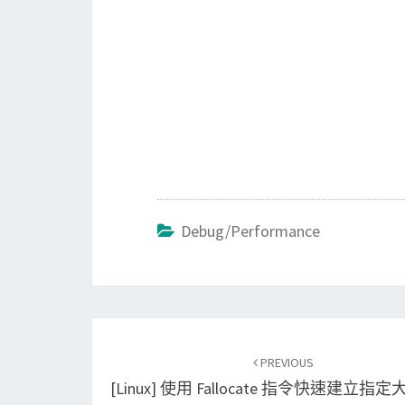
Debug/Performance
Post
PREVIOUS
navigation
[Linux] 使用 Fallocate 指令快速建立指