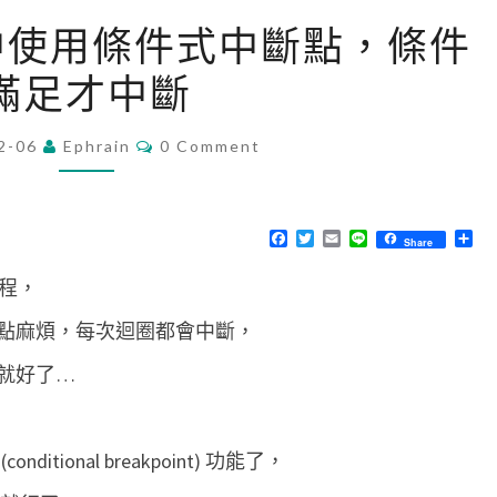
[
db 中使用條件式中斷點，條件
G
滿足才中斷
D
B
C
2-06
Ephrain
]
0 Comment
O
M
在
M
g
E
N
F
T
E
L
分
Share
d
T
a
w
m
i
享
S
c
i
a
n
b
流程，
e
t
i
e
b
t
l
中
o
e
點麻煩，每次迴圈都會中斷，
o
r
使
k
就好了…
用
條
件
itional breakpoint) 功能了，
式