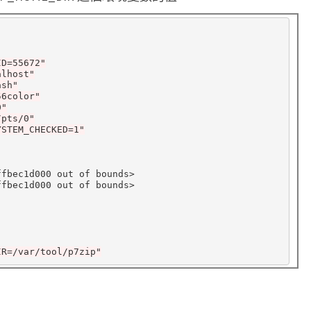
ID=55672"
alhost"
ash"
56color"
0"
/pts/0"
YSTEM_CHECKED=1"
fbec1d000 out of bounds>

fbec1d000 out of bounds>

IR=/var/tool/p7zip"