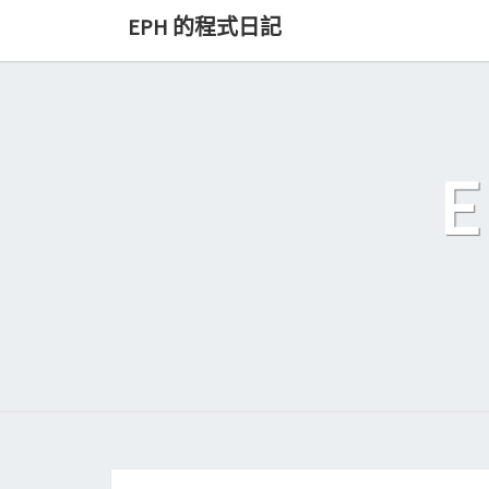
Skip
EPH 的程式日記
to
content