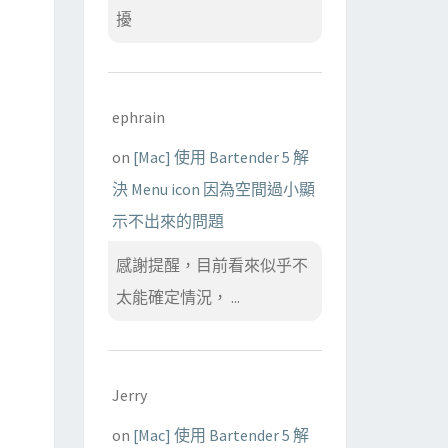
擾
ephrain
on
[Mac] 使用 Bartender 5 解
決 Menu icon 因為空間過小顯
示不出來的問題
感謝提醒，目前看來似乎不
太能確定情況， ...
Jerry
on
[Mac] 使用 Bartender 5 解