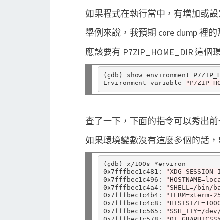
如果程式在執行當中，有增加或設
舉例來說，我預期 core dump 裡的那
應該要有 P7ZIP_HOME_DIR
(
gdb
)
 show environment P7ZIP_H
Environment variable 
"P7ZIP_H
查了一下，下面的指令可以秀出前
如果環境變數沒有這麼多個的話，就會看到 A
(
gdb
)
 x/100s *environ

0x7fffbec1c481: 
"XDG_SESSION_
0x7fffbec1c496: 
"HOSTNAME=loc
0x7fffbec1c4a4: 
"SHELL=/bin/b
0x7fffbec1c4b4: 
"TERM=xterm-2
0x7fffbec1c4c8: 
"HISTSIZE=100
0x7fffbec1c565: 
"SSH_TTY=/dev
0x7fffbec1c578: 
"QT_GRAPHICSS