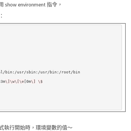
 show environment 指令，
o
c
：
e
s
s
當
前
環
境
33m
\]\w\[\e
[
0m
\]
\$
變
數
的
值
式執行開始時，環境變數的值～