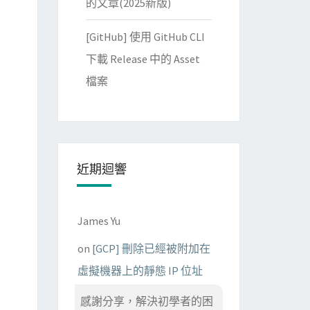
的文章(2025新版)
[GitHub] 使用 GitHub CLI
下載 Release 中的 Asset
檔案
近期迴響
James Yu
on
[GCP] 刪除已經被附加在
虛擬機器上的靜態 IP 位址
感謝分享，解決初學者的困