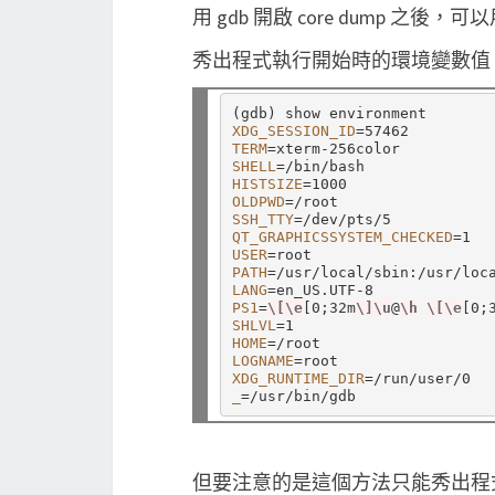
用 gdb 開啟 core dump 之後，可以用
秀出程式執行開始時的環境變數值
(
gdb
)
XDG_SESSION_ID
=
TERM
=
SHELL
=
HISTSIZE
=
OLDPWD
=
SSH_TTY
=
QT_GRAPHICSSYSTEM_CHECKED
=
USER
=
PATH
=
LANG
=
PS1
=
\[\e
[
0;32m
\]\u
@
\h
\[\e
[
0;
SHLVL
=
HOME
=
LOGNAME
=
XDG_RUNTIME_DIR
=
_
=
但要注意的是這個方法只能秀出程