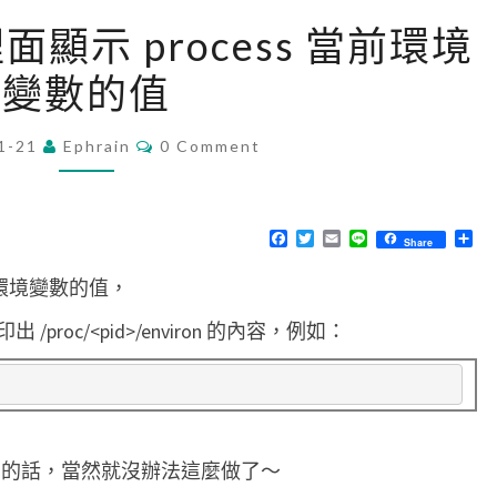
[
 裡面顯示 process 當前環境
G
變數的值
D
B
C
1-21
Ephrain
]
0 Comment
O
M
在
M
g
E
N
F
T
E
L
分
Share
d
T
a
w
m
i
享
S
c
i
a
n
b
用的環境變數的值，
e
t
i
e
b
t
l
裡
o
e
oc/<pid>/environ 的內容，例如：
o
r
面
k
顯
示
p
ump 的話，當然就沒辦法這麼做了～
r