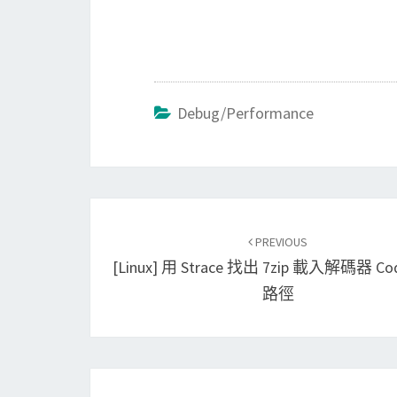
Debug/Performance
Post
PREVIOUS
navigation
[Linux] 用 Strace 找出 7zip 載入解碼器 Co
路徑