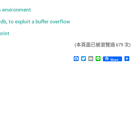
s environment
db, to exploit a buffer overflow
rint
(本頁面已被瀏覽過 679 次)
F
T
E
L
分
Share
a
w
m
i
享
c
i
a
n
e
t
i
e
b
t
l
o
e
o
r
k