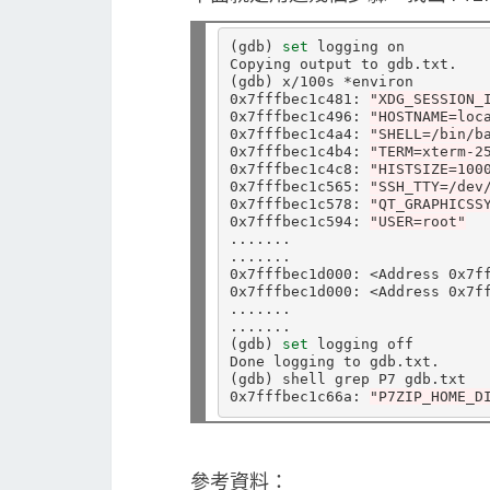
(
gdb
)
set 
logging on

(
gdb
)
 x/100s *environ

0x7fffbec1c481: 
"XDG_SESSION_
0x7fffbec1c496: 
"HOSTNAME=loc
0x7fffbec1c4a4: 
"SHELL=/bin/b
0x7fffbec1c4b4: 
"TERM=xterm-2
0x7fffbec1c4c8: 
"HISTSIZE=100
0x7fffbec1c565: 
"SSH_TTY=/dev
0x7fffbec1c578: 
"QT_GRAPHICSS
0x7fffbec1c594: 
"USER=root"
.......

.......

0x7fffbec1d000: <Address 0x7ff
0x7fffbec1d000: <Address 0x7ff
.......

(
gdb
)
set 
logging off

(
gdb
)
 shell grep P7 gdb.txt

0x7fffbec1c66a: 
"P7ZIP_HOME_D
參考資料：