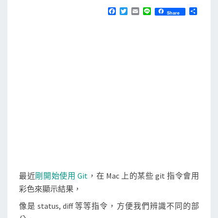
N
T
i
F
T
E
L
分
Share
S
a
w
m
i
享
t
c
i
a
n
e
t
i
e
指
b
t
l
令
o
e
o
r
輸
k
出
彩
色
文
字
！
最近
剛開始使用 Git
，在 Mac 上的某些 git 指令會用
彩色來顯示結果，
像是 status, diff 等等指令，方便我們辨識不同的部