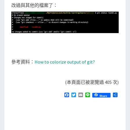
改過與其他的檔案了：
參考資料：
How to colorize output of git?
(本頁面已被瀏覽過 405 次)
F
T
E
L
分
Share
a
w
m
i
享
c
i
a
n
e
t
i
e
b
t
l
o
e
o
r
k