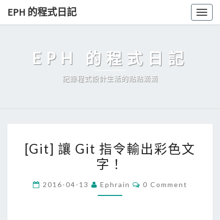
Skip
EPH 的程式日記
Togg
to
navig
content
EPH 的程式日記
記錄程式設計生活的點點滴滴
[
[Git] 讓 Git 指令輸出彩色文
G
字！
i
t
C
2016-04-13
Ephrain
0 Comment
]
O
M
讓
M
E
G