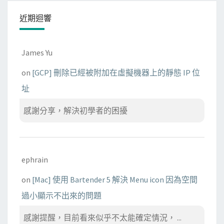
近期迴響
James Yu
on
[GCP] 刪除已經被附加在虛擬機器上的靜態 IP 位
址
感謝分享，解決初學者的困擾
ephrain
on
[Mac] 使用 Bartender 5 解決 Menu icon 因為空間
過小顯示不出來的問題
感謝提醒，目前看來似乎不太能確定情況， ...