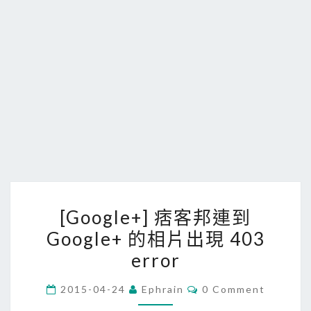
[
[Google+] 痞客邦連到
G
Google+ 的相片出現 403
o
error
o
g
C
2015-04-24
Ephrain
0 Comment
l
O
M