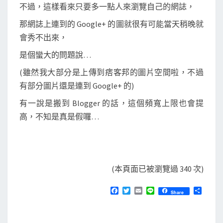
不過，這樣看來只要多一點人來瀏覽自己的網誌，
那網誌上連到的 Google+ 的圖就很有可能當天稍晚就
會秀不出來，
是個蠻大的問題說…
(雖然我大部分是上傳到痞客邦的圖片空間啦，不過
有部分圖片還是連到 Google+ 的)
有一說是搬到 Blogger 的話，這個頻寬上限也會提
高，不知是真是假囉…
(本頁面已被瀏覽過 340 次)
F
T
E
L
分
Share
a
w
m
i
享
c
i
a
n
e
t
i
e
b
t
l