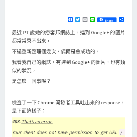
e
M
E
+
N
]
T
F
T
E
L
分
Share
S
a
w
m
i
享
痞
c
i
a
n
最近 PT 說她的痞客邦網誌上，連到 Google+ 的圖片
e
t
i
e
客
b
t
l
都常常秀不出來，
邦
o
e
o
r
連
不過重新整理個幾次，偶爾是會成功的，
k
到
我看我自己的網誌，有連到 Google+ 的圖片，也有類
G
似的狀況，
o
是怎麼一回事呢？
o
g
l
檢查了一下 Chrome 開發者工具吐出來的 response，
e
是下面這樣子：
+
403.
That’s an error.
的
Your client does not have permission to get URL
/-
相