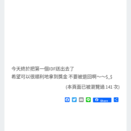
今天終於把第一個IDF送出去了
希望可以很順利地拿到獎金 不要被退回啊～～$_$
(本頁面已被瀏覽過 141 次)
F
T
E
L
分
Share
a
w
m
i
享
c
i
a
n
e
t
i
e
b
t
l
o
e
o
r