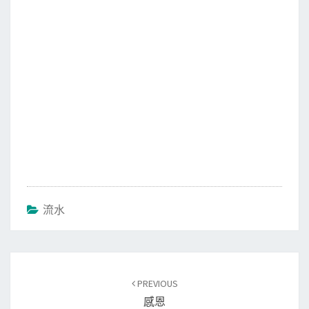
k
流水
Post
PREVIOUS
navigation
感恩