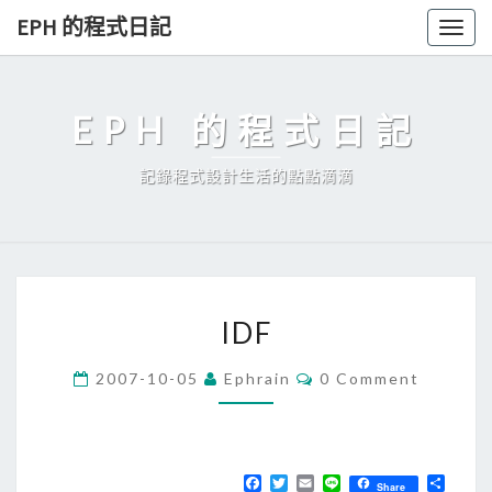
Skip
EPH 的程式日記
Togg
to
navig
content
EPH 的程式日記
記錄程式設計生活的點點滴滴
I
IDF
D
F
C
2007-10-05
Ephrain
0 Comment
O
M
M
E
N
T
F
T
E
L
分
Share