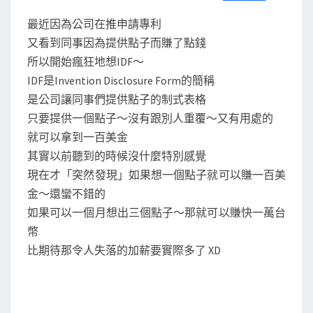
S
a
w
m
i
享
c
i
a
n
最近因為公司在推申請專利
e
t
i
e
b
t
l
又看到同事因為提供點子而賺了點錢
o
e
所以開始瘋狂地想IDF～
o
r
k
IDF是Invention Disclosure Form的簡稱
是公司讓同事們提供點子的制式表格
只要提供一個點子～沒有跟別人重覆～又有用處的
就可以拿到一百美金
其實以前聽到的時候沒什麼特別感覺
現在才「突然發現」如果想一個點子就可以賺一百美
金～還蠻不錯的
如果可以一個月想出三個點子～那就可以賺快一萬台
幣
比期待那令人失落的加薪要實際多了 XD