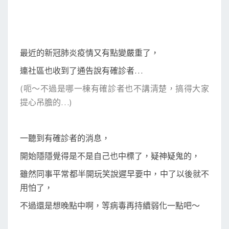
i
P
o
r
最近的新冠肺炎疫情又有點變嚴重了，
t
連社區也收到了通告說有確診者…
A
p
(呃～不過是哪一棟有確診者也不講清楚，搞得大家
p
提心吊膽的…)
，
快
一聽到有確診者的消息，
速
找
開始隱隱覺得是不是自己也中標了，疑神疑鬼的，
出
雖然同事平常都半開玩笑說遲早要中，中了以後就不
有
用怕了，
新
不過還是想晚點中啊，等病毒再持續弱化一點吧～
冠
肺