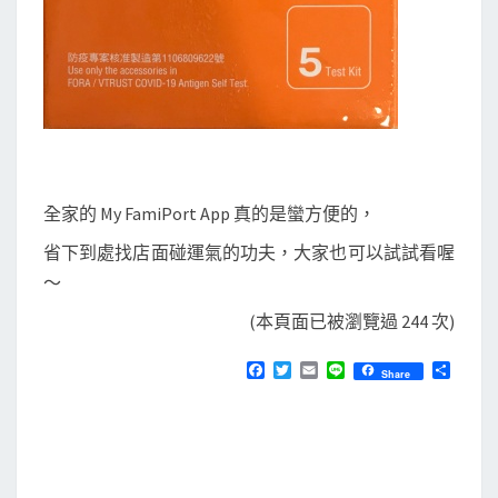
全家的 My FamiPort App 真的是蠻方便的，
省下到處找店面碰運氣的功夫，大家也可以試試看喔
～
(本頁面已被瀏覽過 244 次)
F
T
E
L
分
Share
a
w
m
i
享
c
i
a
n
e
t
i
e
b
t
l
o
e
o
r
k