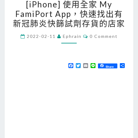
[iPhone] 使用全家 My
i
FamiPort App，快速找出有
P
新冠肺炎快篩試劑存貨的店家
h
o
C
2022-02-11
Ephrain
0 Comment
n
O
M
e
M
E
]
N
使
T
F
T
E
L
分
Share
S
a
w
m
i
享
用
c
i
a
n
e
t
i
e
全
b
t
l
家
o
e
o
r
M
k
y
F
a
m