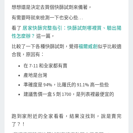
炎
想想還是決定去買個快篩試劑來備著，
快
有需要時就來檢測一下也安心些…
篩
看了
居家快篩完整指引：快篩試劑哪裡買、驗出陽
試
性怎麼辦？
這一篇，
劑
存
比較了一下各種快篩試劑，覺得
福爾威創
似乎比較適
貨
合我，原因有：
的
在 7-11 和全家都有賣
店
產地是台灣
家
準確度是 94%，比羅氏的 91.1% 高一些些
建議售價一盒 5 劑 1700，是列表裡最便宜的
跑到家附近的全家看看，結果沒找到，說是賣完
了？！