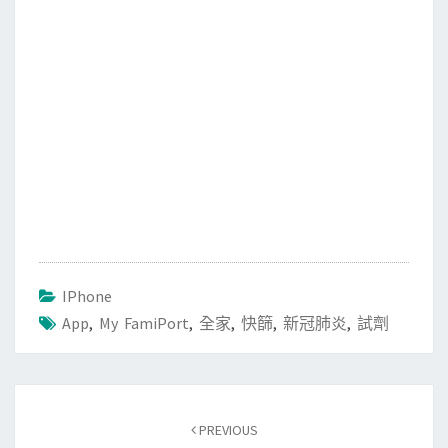
IPhone
App
,
My FamiPort
,
全家
,
快篩
,
新冠肺炎
,
試劑
Post
PREVIOUS
navigation