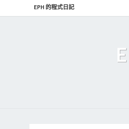
Skip
EPH 的程式日記
to
content