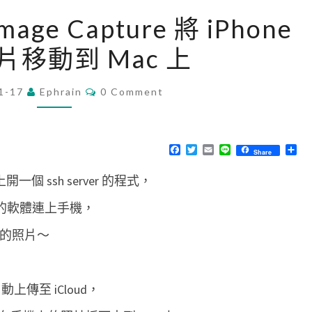
[
mage Capture 將 iPhone
i
片移動到 Mac 上
P
h
C
1-17
Ephrain
o
0 Comment
O
M
n
M
e
E
N
F
T
E
L
分
Share
]
T
a
w
m
i
享
S
c
i
a
n
使
一個 ssh server 的程式，
e
t
i
e
b
t
l
用
o
e
a 類的軟體連上手機，
o
r
I
k
上的照片～
m
a
g
上傳至 iCloud，
e