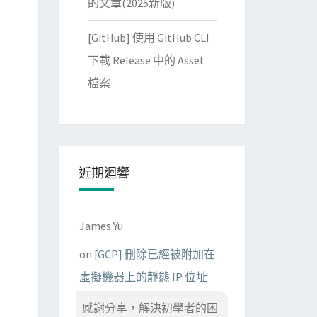
的文章(2025新版)
[GitHub] 使用 GitHub CLI
下載 Release 中的 Asset
檔案
近期迴響
James Yu
on
[GCP] 刪除已經被附加在
虛擬機器上的靜態 IP 位址
感謝分享，解決初學者的困