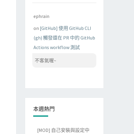
ephrain
on
[GitHub] 使用 GitHub CLI
(gh) 觸發還在 PR 中的 GitHub
Actions workflow 測試
不客氣喔~
本週熱門
[MOD] 自己安裝與設定中