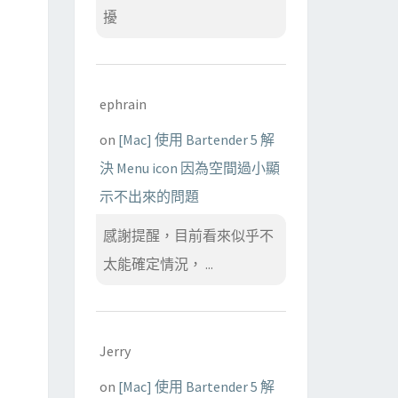
擾
ephrain
on
[Mac] 使用 Bartender 5 解
決 Menu icon 因為空間過小顯
示不出來的問題
感謝提醒，目前看來似乎不
太能確定情況， ...
Jerry
on
[Mac] 使用 Bartender 5 解