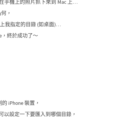
存在手機上的照片抓下來到 Mac 上…
C
道為何，
a
p
上我指定的目錄 (如桌面)…
t
ture，終於成功了～
u
r
e
將
i
P
h
o
側的 iPhone 裝置，
n
可以設定一下要匯入到哪個目錄，
e
上