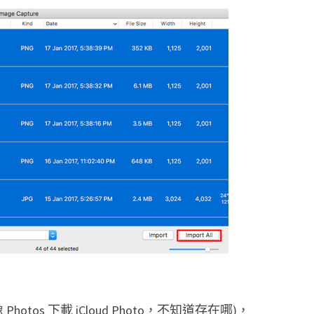
的
照
片
移
動
到
M
a
c
上
tos 下載 iCloud Photo，不知道存在哪)，