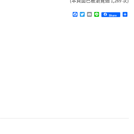
(本頁面已被瀏覽過 1,269 次)
F
T
E
L
分
Share
a
w
m
i
享
c
i
a
n
e
t
i
e
b
t
l
o
e
o
r
k