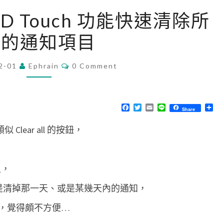
[
用 3D Touch 功能快速清除所
i
有的通知項目
P
h
C
2-01
Ephrain
o
0 Comment
O
M
n
M
e
E
N
F
T
E
L
分
Share
]
T
a
w
m
i
享
S
c
i
a
n
利
Clear all 的按鈕，
e
t
i
e
b
t
l
用
o
e
o
r
3
k
叉，
D
T
頂多是清掉那一天、或是某幾天內的通知，
o
，覺得頗不方便…
u