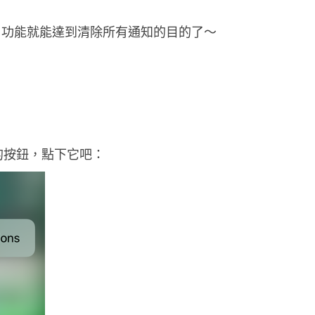
c
uch 功能就能達到清除所有通知的目的了～
h
功
能
快
速
清
ions 的按鈕，點下它吧：
除
所
有
的
通
知
項
目