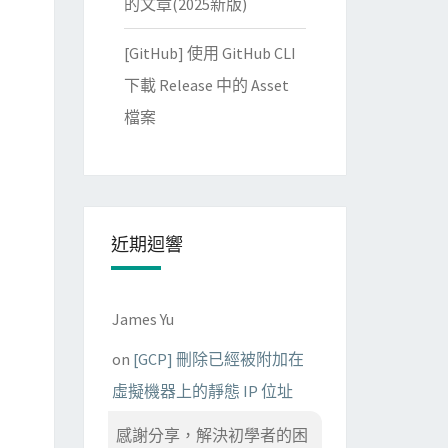
的文章(2025新版)
[GitHub] 使用 GitHub CLI
下載 Release 中的 Asset
檔案
近期迴響
James Yu
on
[GCP] 刪除已經被附加在
虛擬機器上的靜態 IP 位址
感謝分享，解決初學者的困