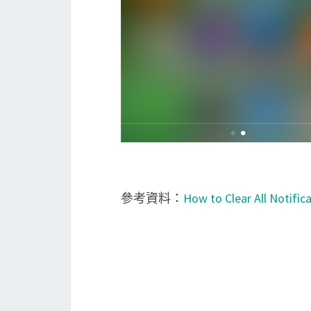
參考資料：
How to Clear All Notific