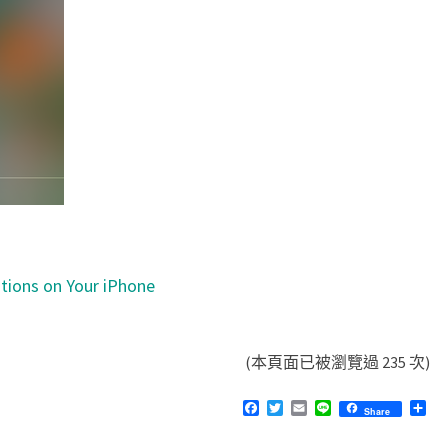
ations on Your iPhone
(本頁面已被瀏覽過 235 次)
F
T
E
L
分
Share
a
w
m
i
享
c
i
a
n