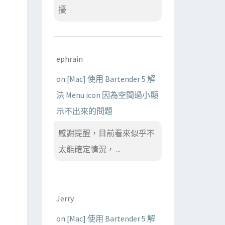
擾
ephrain
on
[Mac] 使用 Bartender 5 解
決 Menu icon 因為空間過小顯
示不出來的問題
感謝提醒，目前看來似乎不
太能確定情況， ...
Jerry
on
[Mac] 使用 Bartender 5 解