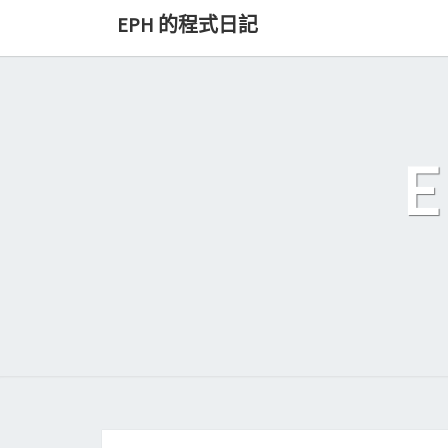
Skip
EPH 的程式日記
to
content