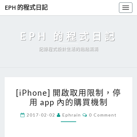
Skip
EPH 的程式日記
Togg
to
navig
content
EPH 的程式日記
記錄程式設計生活的點點滴滴
[
[iPhone] 開啟取用限制，停
i
用 app 內的購買機制
P
h
C
2017-02-02
Ephrain
0 Comment
o
O
M
n
M
E
e