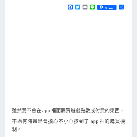
N
T
]
F
T
E
L
分
Share
S
a
w
m
i
享
開
c
i
a
n
e
t
i
e
啟
b
t
l
取
o
e
o
r
用
k
限
制
，
停
用
a
p
p
雖然我不會在 app 裡面購買遊戲點數或付費的東西，
內
不過有時還是會擔心不小心按到了 app 裡的購買機
的
制。
購