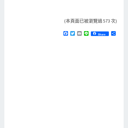
(本頁面已被瀏覽過 573 次)
F
T
E
L
分
Share
a
w
m
i
享
c
i
a
n
e
t
i
e
b
t
l
o
e
o
r
k