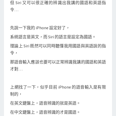
時
但 Siri 又可以很正確的辨識出我講的國語和英語指
辨
令…
認
中
先說一下我的 iPhone 設定好了，
文
與
系統語言是英文，而 Siri 的語言是設定為國語。
英
理論上 Siri 既然可以同時聽懂我用國語與英語說的指
文
令，
？
那語音輸入應該也要可以正常辨識我講的國語和英語
才對…
上網找了一下，似乎目前 iPhone 的語音輸入是有限
制的，
在英文鍵盤上，語音辨識的就是英語。
在中文鍵盤上，語音辨識的才是國語。