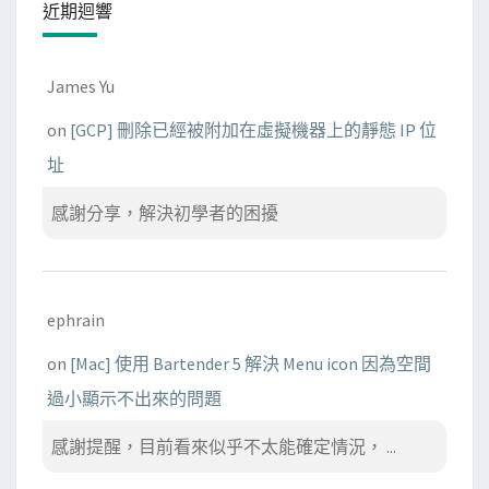
近期迴響
James Yu
on
[GCP] 刪除已經被附加在虛擬機器上的靜態 IP 位
址
感謝分享，解決初學者的困擾
ephrain
on
[Mac] 使用 Bartender 5 解決 Menu icon 因為空間
過小顯示不出來的問題
感謝提醒，目前看來似乎不太能確定情況， ...