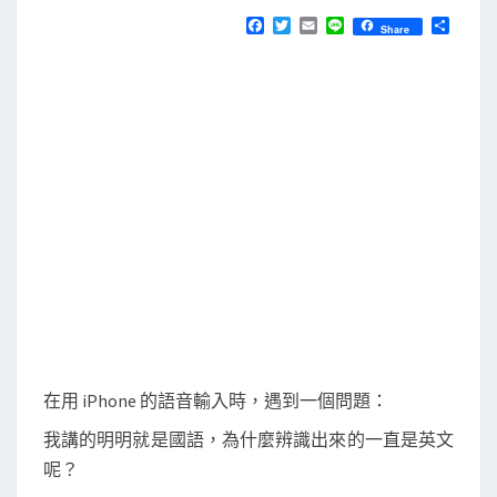
N
T
]
F
T
E
L
分
Share
S
a
w
m
i
享
i
c
i
a
n
e
t
i
e
P
b
t
l
h
o
e
o
r
o
k
n
e
上
的
語
音
輸
入
在用 iPhone 的語音輸入時，遇到一個問題：
無
我講的明明就是國語，為什麼辨識出來的一直是英文
法
呢？
同