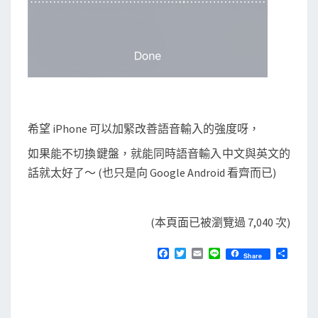
希望 iPhone 可以加緊改善語音輸入的強度呀，
如果能不切換鍵盤，就能同時語音輸入中文與英文的
話就太好了～ (也只是向 Google Android 看齊而已)
(本頁面已被瀏覽過 7,040 次)
F
T
E
L
分
Share
a
w
m
i
享
c
i
a
n
e
t
i
e
b
t
l
o
e