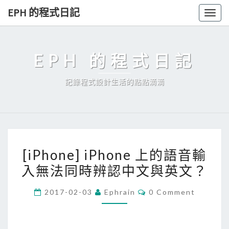
Skip
EPH 的程式日記
Togg
to
navig
content
EPH 的程式日記
記錄程式設計生活的點點滴滴
[
[iPhone] iPhone 上的語音輸
i
入無法同時辨認中文與英文？
P
h
C
2017-02-03
Ephrain
0 Comment
o
O
M
n
M
E
e