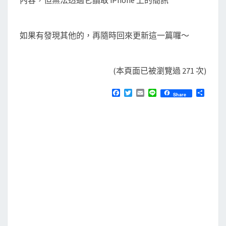
內容，但無法透過它讀取 iPhone 上的簡訊
如果有發現其他的，再隨時回來更新這一篇囉～
(本頁面已被瀏覽過 271 次)
F
T
E
L
分
Share
a
w
m
i
享
c
i
a
n
e
t
i
e
b
t
l
o
e
o
r
k