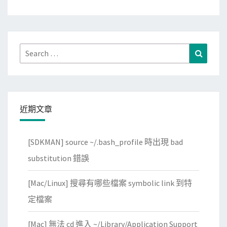
Search
Search
for:
近期文章
[SDKMAN] source ~/.bash_profile 時出現 bad
substitution 錯誤
[Mac/Linux] 搜尋有哪些檔案 symbolic link 到特
定檔案
[Mac] 無法 cd 進入 ~/Library/Application Support