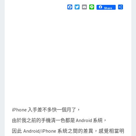
N
T
/
F
T
E
L
分
Share
S
a
w
m
i
享
A
c
i
a
n
e
t
i
e
n
b
t
l
d
o
e
o
r
r
k
o
i
d
]
i
P
h
o
iPhone 入手差不多快一個月了，
n
由於我之前的手機清一色都是 Android 系統，
e
v
因此 Android/iPhone 系統之間的差異，感覺相當明