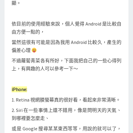
s
顯。
A
n
依目前的使用經驗來說，個人覺得 Android 是比較自
d
由方便一點的，
r
o
當然這很有可能是因為我用 Android 比較久，產生的
i
偏差心理
d
不過蘿蔔青菜各有所好，下面我把自己的一些心得列
個
上，有興趣的人可以參考一下～
人
心
iPhone:
得
評
1. Retina 視網膜螢幕真的很好看，看起來非常清晰。
比
2. Siri 在一些事情上還不錯用，像是問明天的天氣、
到哪裡要怎麼走、
或是 Google 搜尋某某東西等等，用說的就可以了，