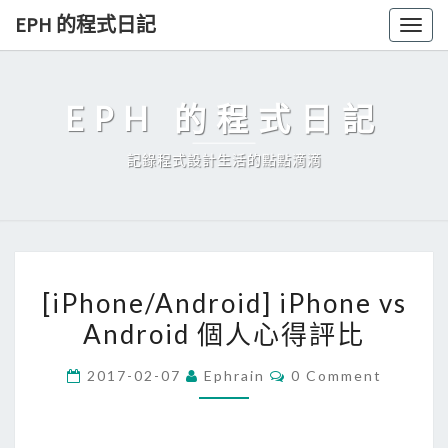
Skip
EPH 的程式日記
Togg
to
navig
content
EPH 的程式日記
記錄程式設計生活的點點滴滴
[
[iPhone/Android] iPhone vs
i
Android 個人心得評比
P
h
C
2017-02-07
Ephrain
0 Comment
o
O
M
n
M
E
e