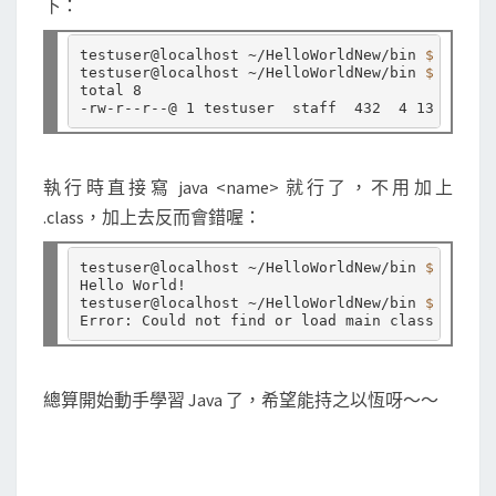
下：
testuser@localhost ~/HelloWorldNew/bin 
$ 
javac 
testuser@localhost ~/HelloWorldNew/bin 
$ 
ll

total 8

執行時直接寫 java <name> 就行了，不用加上
.class，加上去反而會錯喔：
testuser@localhost ~/HelloWorldNew/bin 
$ 
java H
Hello World!

testuser@localhost ~/HelloWorldNew/bin 
$ 
java H
總算開始動手學習 Java 了，希望能持之以恆呀～～