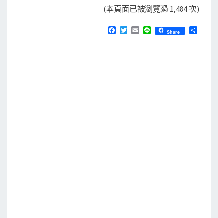
(本頁面已被瀏覽過 1,484 次)
F
T
E
L
分
Share
a
w
m
i
享
c
i
a
n
e
t
i
e
b
t
l
o
e
o
r
k