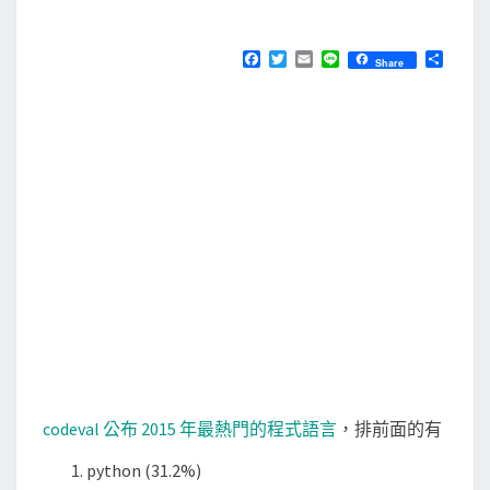
M
E
習
N
筆
T
F
T
E
L
分
Share
S
a
w
m
i
享
記
c
i
a
n
e
t
i
e
：
b
t
l
安
o
e
o
r
裝
k
e
c
l
i
p
s
e
f
codeval 公布 2015 年最熱門的程式語言
，排前面的有
o
r
python (31.2%)