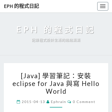
Skip
EPH 的程式日記
Togg
to
navig
content
EPH 的程式日記
記錄程式設計生活的點點滴滴
[
[Java] 學習筆記：安裝
J
eclipse for Java 與寫 Hello
a
World
v
a
C
2015-04-13
Ephrain
0 Comment
]
O
M
學