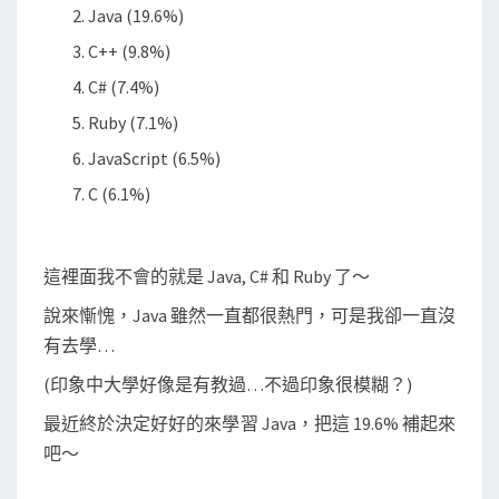
J
Java (19.6%)
a
C++ (9.8%)
v
C# (7.4%)
a
Ruby (7.1%)
與
寫
JavaScript (6.5%)
H
C (6.1%)
e
l
這裡面我不會的就是 Java, C# 和 Ruby 了～
l
o
說來慚愧，Java 雖然一直都很熱門，可是我卻一直沒
W
有去學…
o
(印象中大學好像是有教過…不過印象很模糊？)
r
最近終於決定好好的來學習 Java，把這 19.6% 補起來
l
吧～
d