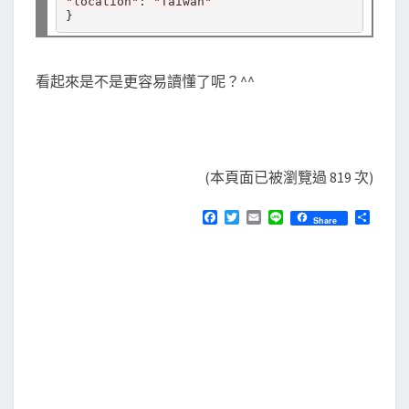
"location"
:
"Taiwan"
資
料
看起來是不是更容易讀懂了呢？^^
(本頁面已被瀏覽過 819 次)
F
T
E
L
分
Share
a
w
m
i
享
c
i
a
n
e
t
i
e
b
t
l
o
e
o
r
k